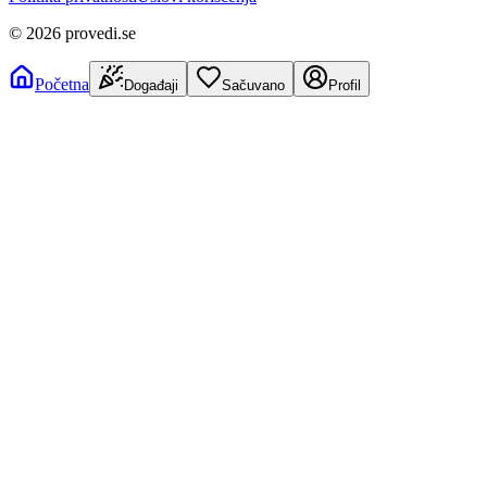
©
2026
provedi.se
Početna
Događaji
Sačuvano
Profil