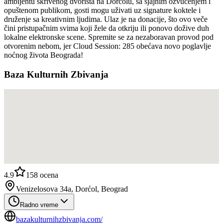
ambijentu skrivenog dvorišta na Dorćolu, sa sjajnim ozvučenjem i
opuštenom publikom, gosti mogu uživati uz signature koktele i
druženje sa kreativnim ljudima. Ulaz je na donacije, što ovo veče
čini pristupačnim svima koji žele da otkriju ili ponovo dožive duh
lokalne elektronske scene. Spremite se za nezaboravan provod pod
otvorenim nebom, jer Cloud Session: 285 obećava novo poglavlje
noćnog života Beograda!
Baza Kulturnih Zbivanja
4.9
158
ocena
Venizelosova 34a, Dorćol, Beograd
Radno vreme
bazakulturnihzbivanja.com/