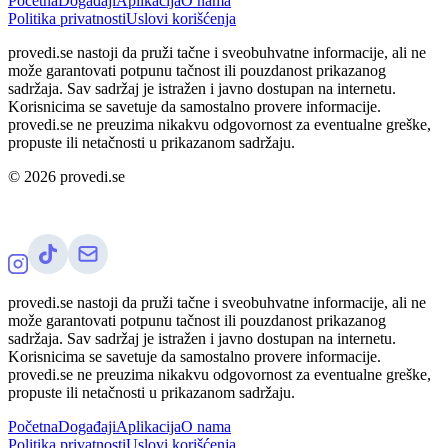
Početna
Događaji
Aplikacija
O nama
Politika privatnosti
Uslovi korišćenja
provedi.se nastoji da pruži tačne i sveobuhvatne informacije, ali ne
može garantovati potpunu tačnost ili pouzdanost prikazanog
sadržaja. Sav sadržaj je istražen i javno dostupan na internetu.
Korisnicima se savetuje da samostalno provere informacije.
provedi.se ne preuzima nikakvu odgovornost za eventualne greške,
propuste ili netačnosti u prikazanom sadržaju.
©
2026
provedi.se
provedi.se nastoji da pruži tačne i sveobuhvatne informacije, ali ne
može garantovati potpunu tačnost ili pouzdanost prikazanog
sadržaja. Sav sadržaj je istražen i javno dostupan na internetu.
Korisnicima se savetuje da samostalno provere informacije.
provedi.se ne preuzima nikakvu odgovornost za eventualne greške,
propuste ili netačnosti u prikazanom sadržaju.
Početna
Događaji
Aplikacija
O nama
Politika privatnosti
Uslovi korišćenja