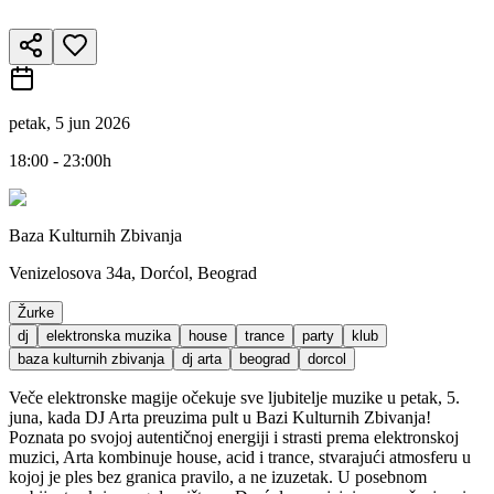
petak, 5 jun 2026
18:00 - 23:00h
Baza Kulturnih Zbivanja
Venizelosova 34a, Dorćol, Beograd
Žurke
dj
elektronska muzika
house
trance
party
klub
baza kulturnih zbivanja
dj arta
beograd
dorcol
Veče elektronske magije očekuje sve ljubitelje muzike u petak, 5.
juna, kada DJ Arta preuzima pult u Bazi Kulturnih Zbivanja!
Poznata po svojoj autentičnoj energiji i strasti prema elektronskoj
muzici, Arta kombinuje house, acid i trance, stvarajući atmosferu u
kojoj je ples bez granica pravilo, a ne izuzetak. U posebnom