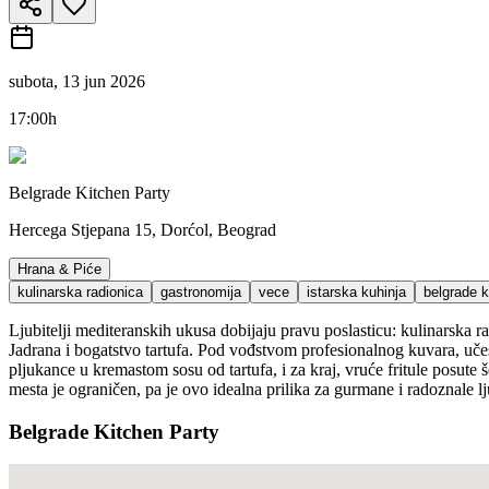
subota, 13 jun 2026
17:00h
Belgrade Kitchen Party
Hercega Stjepana 15, Dorćol, Beograd
Hrana & Piće
kulinarska radionica
gastronomija
vece
istarska kuhinja
belgrade k
Ljubitelji mediteranskih ukusa dobijaju pravu poslasticu: kulinarska r
Jadrana i bogatstvo tartufa. Pod vođstvom profesionalnog kuvara, učes
pljukance u kremastom sosu od tartufa, i za kraj, vruće fritule posut
mesta je ograničen, pa je ovo idealna prilika za gurmane i radoznale l
Belgrade Kitchen Party