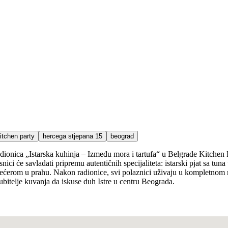
itchen party
hercega stjepana 15
beograd
adionica „Istarska kuhinja – Između mora i tartufa“ u Belgrade Kitchen 
nici će savladati pripremu autentičnih specijaliteta: istarski pjat sa t
e šećerom u prahu. Nakon radionice, svi polaznici uživaju u kompletnom
jubitelje kuvanja da iskuse duh Istre u centru Beograda.