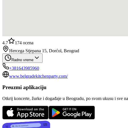
4.7
174
ocena
Hercega Stjepana 15, Dorćol, Beograd
Radno vreme
+381643985960
www.belgradekitchenparty.com/
Preuzmi aplikaciju
Otkrij koncerte, žurke i događaje u Beogradu, po svom ukusu i sve n