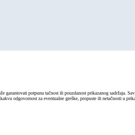
ože garantovati potpunu tačnost ili pouzdanost prikazanog sadržaja. Sav 
ikakvu odgovornost za eventualne greške, propuste ili netačnosti u pri