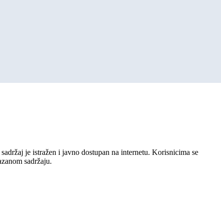
sadržaj je istražen i javno dostupan na internetu. Korisnicima se
kazanom sadržaju.