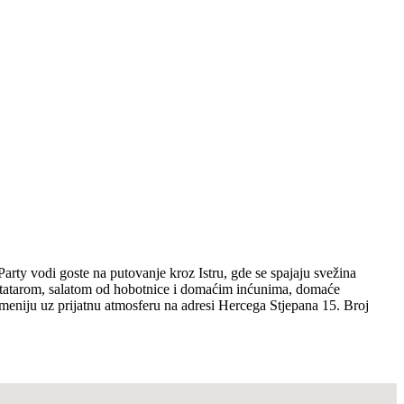
Party vodi goste na putovanje kroz Istru, gde se spajaju svežina
una tatarom, salatom od hobotnice i domaćim inćunima, domaće
 meniju uz prijatnu atmosferu na adresi Hercega Stjepana 15. Broj