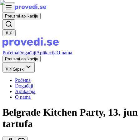
Preuzmi aplikaciju
🇷🇸
Početna
Događaji
Aplikacija
O nama
Preuzmi aplikaciju
🇷🇸
Srpski
Početna
Događaji
Aplikacija
O nama
Belgrade Kitchen Party, 13. jun
tartufa