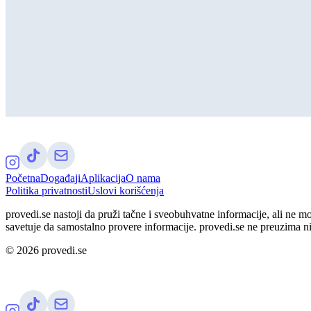
Početna
Događaji
Aplikacija
O nama
Politika privatnosti
Uslovi korišćenja
provedi.se nastoji da pruži tačne i sveobuhvatne informacije, ali ne m
savetuje da samostalno provere informacije. provedi.se ne preuzima n
©
2026
provedi.se