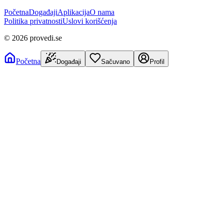
Početna
Događaji
Aplikacija
O nama
Politika privatnosti
Uslovi korišćenja
©
2026
provedi.se
Početna
Događaji
Sačuvano
Profil