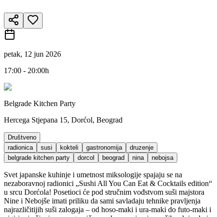
petak, 12 jun 2026
17:00 - 20:00h
Belgrade Kitchen Party
Hercega Stjepana 15, Dorćol, Beograd
Društveno
radionica
susi
kokteli
gastronomija
druzenje
belgrade kitchen party
dorcol
beograd
nina
nebojsa
Svet japanske kuhinje i umetnost miksologije spajaju se na
nezaboravnoj radionici „Sushi All You Can Eat & Cocktails edition“
u srcu Dorćola! Posetioci će pod stručnim vođstvom suši majstora
Nine i Nebojše imati priliku da sami savladaju tehnike pravljenja
najrazličitijih suši zalogaja – od hoso-maki i ura-maki do futo-maki i