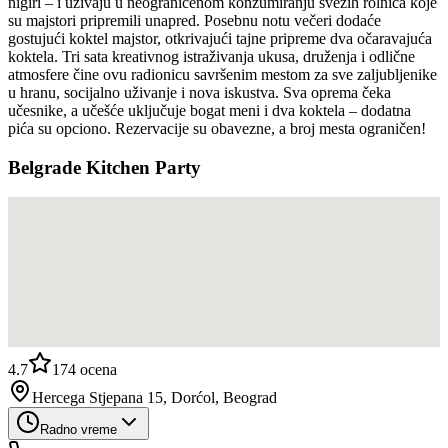
nigiri – i uživaju u neograničenom konzumiranju svežih rolnica koje
su majstori pripremili unapred. Posebnu notu večeri dodaće
gostujući koktel majstor, otkrivajući tajne pripreme dva očaravajuća
koktela. Tri sata kreativnog istraživanja ukusa, druženja i odlične
atmosfere čine ovu radionicu savršenim mestom za sve zaljubljenike
u hranu, socijalno uživanje i nova iskustva. Sva oprema čeka
učesnike, a učešće uključuje bogat meni i dva koktela – dodatna
pića su opciono. Rezervacije su obavezne, a broj mesta ograničen!
Belgrade Kitchen Party
4.7
174
ocena
Hercega Stjepana 15, Dorćol, Beograd
Radno vreme