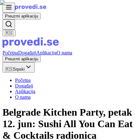
Preuzmi aplikaciju
🇷🇸
Početna
Događaji
Aplikacija
O nama
Preuzmi aplikaciju
🇷🇸
Srpski
Početna
Događaji
Aplikacija
O nama
Belgrade Kitchen Party, petak
12. jun: Sushi All You Can Eat
& Cocktails radionica