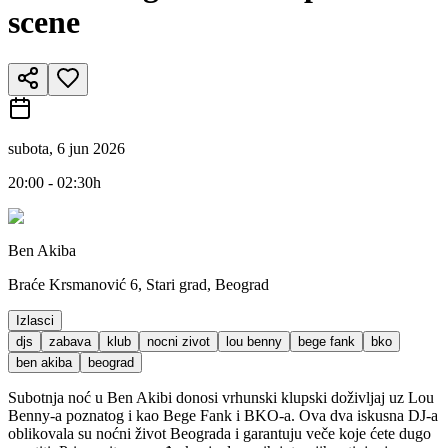
scene
subota, 6 jun 2026
20:00 - 02:30h
Ben Akiba
Braće Krsmanović 6, Stari grad, Beograd
Izlasci
djs
zabava
klub
nocni zivot
lou benny
bege fank
bko
ben akiba
beograd
Subotnja noć u Ben Akibi donosi vrhunski klupski doživljaj uz Lou
Benny-a poznatog i kao Bege Fank i BKO-a. Ova dva iskusna DJ-a
oblikovala su noćni život Beograda i garantuju veče koje ćete dugo