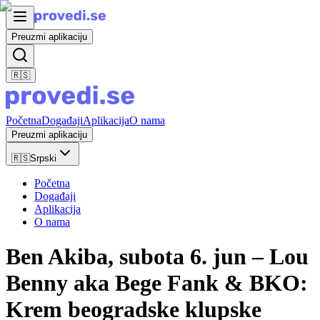
Preuzmi aplikaciju
🇷🇸
Početna
Događaji
Aplikacija
O nama
Preuzmi aplikaciju
🇷🇸
Srpski
Početna
Događaji
Aplikacija
O nama
Ben Akiba, subota 6. jun – Lou
Benny aka Bege Fank & BKO:
Krem beogradske klupske