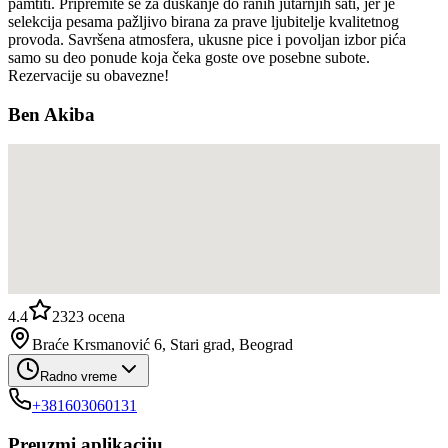
pamtiti. Pripremite se za đuskanje do ranih jutarnjih sati, jer je
selekcija pesama pažljivo birana za prave ljubitelje kvalitetnog
provoda. Savršena atmosfera, ukusne pice i povoljan izbor pića
samo su deo ponude koja čeka goste ove posebne subote.
Rezervacije su obavezne!
Ben Akiba
4.4
2323
ocena
Braće Krsmanović 6, Stari grad, Beograd
Radno vreme
+381603060131
Preuzmi aplikaciju