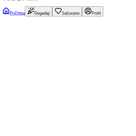
Početna
Događaji
Sačuvano
Profil