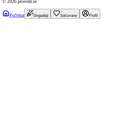
©
2026
provedi.se
Početna
Događaji
Sačuvano
Profil