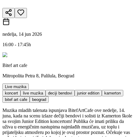
nedelja, 14 jun 2026
16:00 - 17:45h
Bitef art cafe
Mitropolita Petra 8, Palilula, Beograd
Live muzika
koncert
live muzika
deciji bendovi
junior edition
kamerton
bitef art cafe
beograd
Muzika mladih talenata ispunjava BitefArtCafe ove nedelje, 14.
juna, kada na scenu izlaze dečiji bendovi i solisti iz Kamerton škole
sa svojim Junior Edition koncertom! Publika će imati priliku da
uživa u energičnim nastupima najmlađih muzičara, uz toplu i
prijateljsku atmosferu po kojoj je ovaj prostor poznat. Očekuje vas