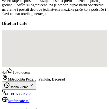
večeri koje inspirišu i dokazuju da strast prema muzici ne poznaje
godine. Sedišta su ograničena, pa je preporučljivo kartu obezbediti
na vreme i postati deo ove jedinstvene muzičke priče koja podstiče i
slavi talenat novih generacija.
Bitef art cafe
4.4
1070
ocena
Mitropolita Petra 8, Palilula, Beograd
Radno vreme
+38163594294
bitefartcafe.rs/