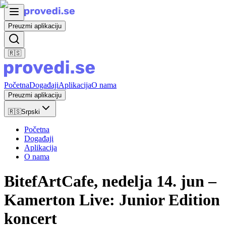
Preuzmi aplikaciju
🇷🇸
Početna
Događaji
Aplikacija
O nama
Preuzmi aplikaciju
🇷🇸
Srpski
Početna
Događaji
Aplikacija
O nama
BitefArtCafe, nedelja 14. jun –
Kamerton Live: Junior Edition
koncert