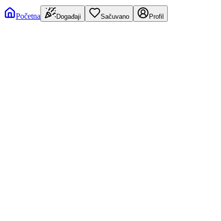
Početna
Događaji
Sačuvano
Profil