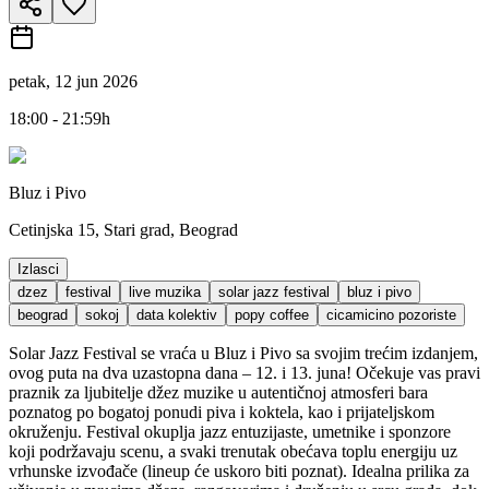
petak, 12 jun 2026
18:00 - 21:59h
Bluz i Pivo
Cetinjska 15, Stari grad, Beograd
Izlasci
dzez
festival
live muzika
solar jazz festival
bluz i pivo
beograd
sokoj
data kolektiv
popy coffee
cicamicino pozoriste
Solar Jazz Festival se vraća u Bluz i Pivo sa svojim trećim izdanjem,
ovog puta na dva uzastopna dana – 12. i 13. juna! Očekuje vas pravi
praznik za ljubitelje džez muzike u autentičnoj atmosferi bara
poznatog po bogatoj ponudi piva i koktela, kao i prijateljskom
okruženju. Festival okuplja jazz entuzijaste, umetnike i sponzore
koji podržavaju scenu, a svaki trenutak obećava toplu energiju uz
vrhunske izvođače (lineup će uskoro biti poznat). Idealna prilika za