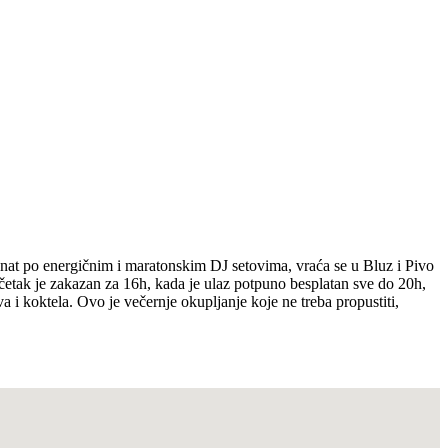
nat po energičnim i maratonskim DJ setovima, vraća se u Bluz i Pivo
tak je zakazan za 16h, kada je ulaz potpuno besplatan sve do 20h,
i koktela. Ovo je večernje okupljanje koje ne treba propustiti,