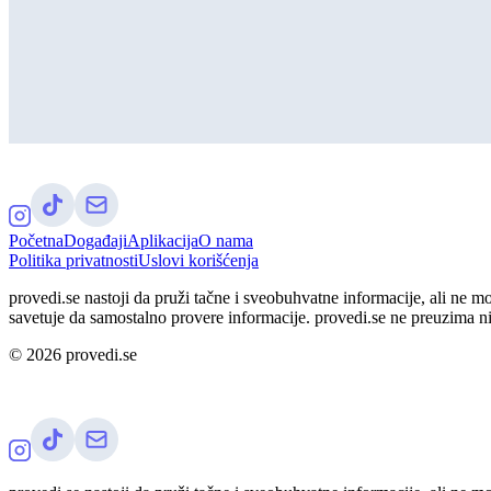
Početna
Događaji
Aplikacija
O nama
Politika privatnosti
Uslovi korišćenja
provedi.se nastoji da pruži tačne i sveobuhvatne informacije, ali ne m
savetuje da samostalno provere informacije. provedi.se ne preuzima n
©
2026
provedi.se