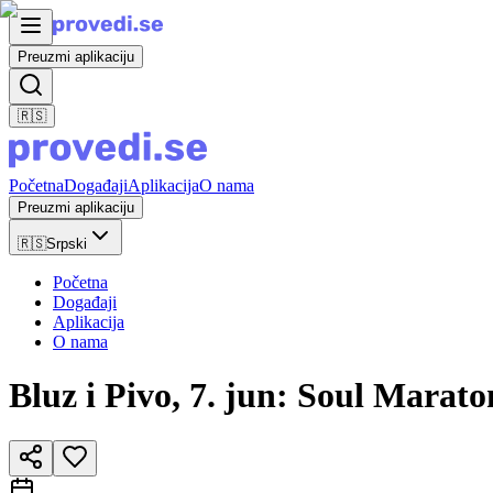
Preuzmi aplikaciju
🇷🇸
Početna
Događaji
Aplikacija
O nama
Preuzmi aplikaciju
🇷🇸
Srpski
Početna
Događaji
Aplikacija
O nama
Bluz i Pivo, 7. jun: Soul Marat