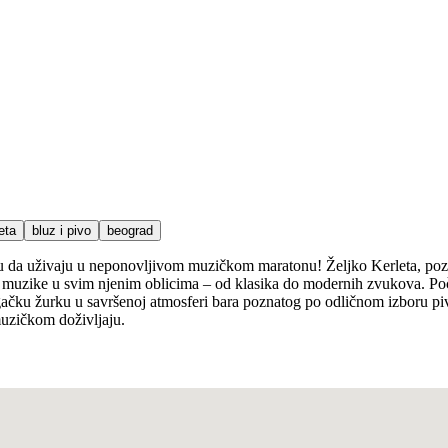
eta
bluz i pivo
beograd
iku da uživaju u neponovljivom muzičkom maratonu! Željko Kerleta, poz
 muzike u svim njenim oblicima – od klasika do modernih zvukova. Poče
čku žurku u savršenoj atmosferi bara poznatog po odličnom izboru piva 
muzičkom doživljaju.