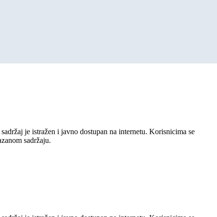
sadržaj je istražen i javno dostupan na internetu. Korisnicima se
kazanom sadržaju.