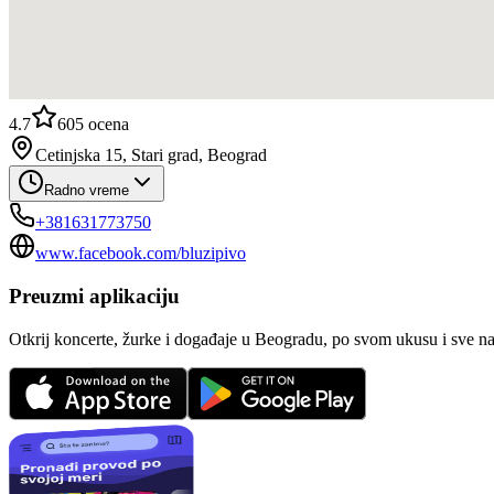
4.7
605
ocena
Cetinjska 15, Stari grad, Beograd
Radno vreme
+381631773750
www.facebook.com/bluzipivo
Preuzmi aplikaciju
Otkrij koncerte, žurke i događaje u Beogradu, po svom ukusu i sve n