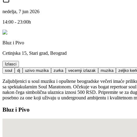
nedelja, 7 jun 2026
14:00 - 23:00h
Bluz i Pivo
Cetinjska 15, Stari grad, Beograd
Izlasci
soul
dj
uzivo muzika
zurka
vecernji izlazak
muzika
zeljko kerl
Zaljubljenici u soul muziku i opuštene beogradske večeri imaće pril
sa spektakularnim Soul Maratonom. Očekuje vas bogat repertoar soul
nakon čega simbolična ulaznica iznosi 500 RSD. Pripremite se za duga
posebno za one koji uživaju u underground ambijentu i kvalitetnom 
Bluz i Pivo