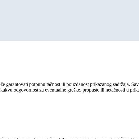
ože garantovati potpunu tačnost ili pouzdanost prikazanog sadržaja. Sav 
ikakvu odgovornost za eventualne greške, propuste ili netačnosti u pri