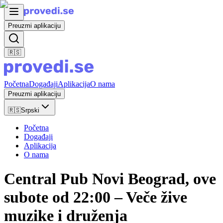
Preuzmi aplikaciju
🇷🇸
Početna
Događaji
Aplikacija
O nama
Preuzmi aplikaciju
🇷🇸
Srpski
Početna
Događaji
Aplikacija
O nama
Central Pub Novi Beograd, ove
subote od 22:00 – Veče žive
muzike i druženja