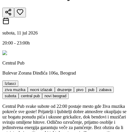
subota, 11 jul 2026
20:00 - 23:00h
Central Pub
Bulevar Zorana Đinđića 106a, Beograd
Izlasci
ziva muzika
nocni izlazak
druzenje
pivo
pub
zabava
subota
central pub
novi beograd
Central Pub svake subote od 22:00 postaje mesto gde živa muzika
pokreće sve goste! Prijatelji i ljubitelji dobre atmosfere okupljaju se
uz bogatu ponudu pića i ukusne grickalice, dok bendovi i muzičari
sviraju omiljene hitove. Odlično ozvučenje, prijatno osoblje i
jedinstvena energija garantuju veče za pamćenje. Bez obzira da li