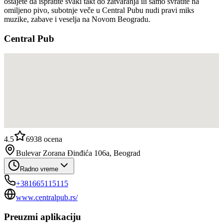
ostajete da ispratite svaki takt do zatvaranja ili samo svratite na
omiljeno pivo, subotnje veče u Central Pubu nudi pravi miks
muzike, zabave i veselja na Novom Beogradu.
Central Pub
4.5
6938
ocena
Bulevar Zorana Đinđića 106a, Beograd
Radno vreme
+381665115115
www.centralpub.rs/
Preuzmi aplikaciju