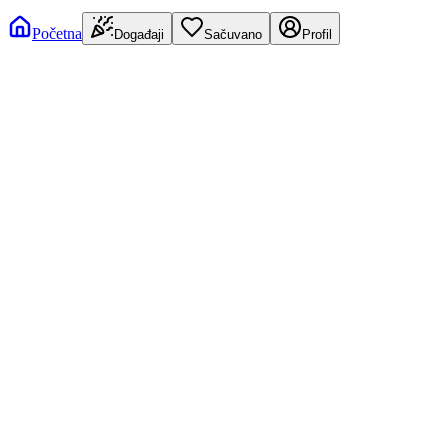
Početna
Događaji
Sačuvano
Profil