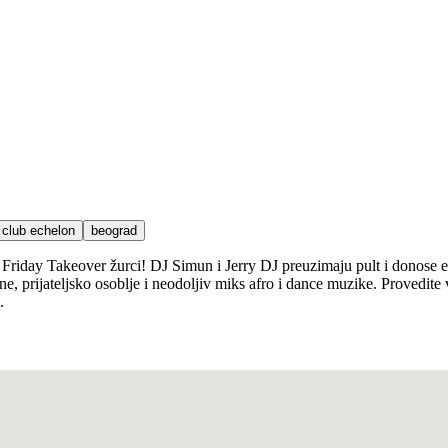
club echelon
beograd
Friday Takeover žurci! DJ Simun i Jerry DJ preuzimaju pult i donose ek
ene, prijateljsko osoblje i neodoljiv miks afro i dance muzike. Provedi
.