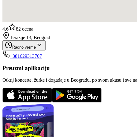
4.6
82
ocena
Terazije 13, Beograd
Radno vreme
+381629313707
Preuzmi aplikaciju
Otkrij koncerte, žurke i događaje u Beogradu, po svom ukusu i sve n