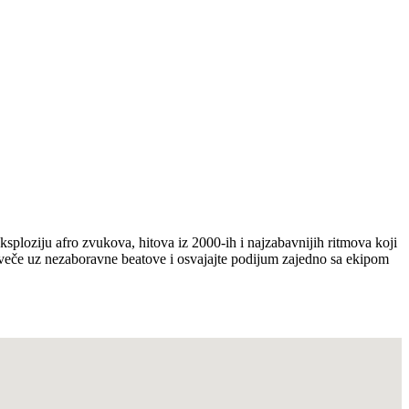
sploziju afro zvukova, hitova iz 2000-ih i najzabavnijih ritmova koji
te veče uz nezaboravne beatove i osvajajte podijum zajedno sa ekipom