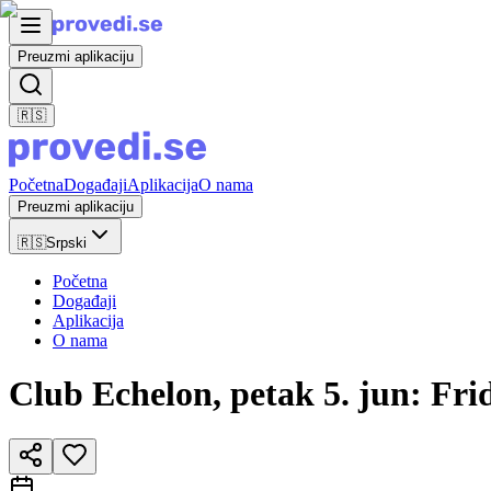
Preuzmi aplikaciju
🇷🇸
Početna
Događaji
Aplikacija
O nama
Preuzmi aplikaciju
🇷🇸
Srpski
Početna
Događaji
Aplikacija
O nama
Club Echelon, petak 5. jun: Fr