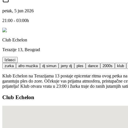
petak, 5 jun 2026
21:00 - 03:00h
Club Echelon
Terazije 13, Beograd
Izlasci
zurka
afro muzika
dj simun
jerry dj
ples
dance
2000s
klub
Klub Echelon na Terazijama 13 postaje epicentar ritma ovog petka na 
garantuju ples do zore. Očekuje vas prijatna atmosfera, pristupačne c
prijatelja! Klub otvara vrata u 23:00 i žurka traje do ranih jutarnjih sati
Club Echelon