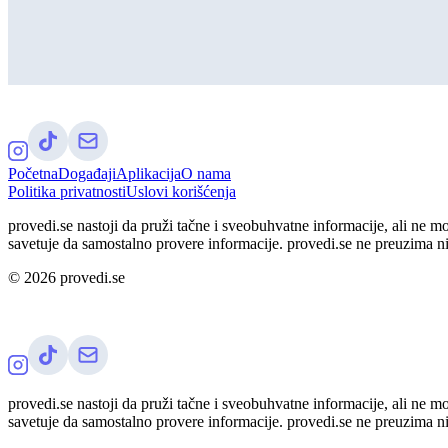
Početna
Događaji
Aplikacija
O nama
Politika privatnosti
Uslovi korišćenja
provedi.se nastoji da pruži tačne i sveobuhvatne informacije, ali ne m
savetuje da samostalno provere informacije. provedi.se ne preuzima n
©
2026
provedi.se
provedi.se nastoji da pruži tačne i sveobuhvatne informacije, ali ne m
savetuje da samostalno provere informacije. provedi.se ne preuzima n