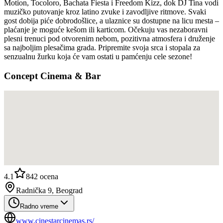
Motion, Tocoloro, Bachata Fiesta i Freedom Kizz, dok DJ Tina vodi
muzičko putovanje kroz latino zvuke i zavodljive ritmove. Svaki
gost dobija piće dobrodošlice, a ulaznice su dostupne na licu mesta –
plaćanje je moguće kešom ili karticom. Očekuju vas nezaboravni
plesni trenuci pod otvorenim nebom, pozitivna atmosfera i druženje
sa najboljim plesačima grada. Pripremite svoja srca i stopala za
senzualnu žurku koja će vam ostati u pamćenju cele sezone!
Concept Cinema & Bar
4.1
842
ocena
Radnička 9, Beograd
Radno vreme
www.cinestarcinemas.rs/