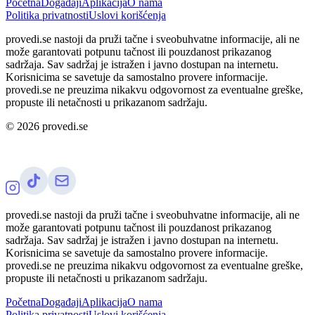
Početna
Događaji
Aplikacija
O nama
Politika privatnosti
Uslovi korišćenja
provedi.se nastoji da pruži tačne i sveobuhvatne informacije, ali ne
može garantovati potpunu tačnost ili pouzdanost prikazanog
sadržaja. Sav sadržaj je istražen i javno dostupan na internetu.
Korisnicima se savetuje da samostalno provere informacije.
provedi.se ne preuzima nikakvu odgovornost za eventualne greške,
propuste ili netačnosti u prikazanom sadržaju.
©
2026
provedi.se
provedi.se nastoji da pruži tačne i sveobuhvatne informacije, ali ne
može garantovati potpunu tačnost ili pouzdanost prikazanog
sadržaja. Sav sadržaj je istražen i javno dostupan na internetu.
Korisnicima se savetuje da samostalno provere informacije.
provedi.se ne preuzima nikakvu odgovornost za eventualne greške,
propuste ili netačnosti u prikazanom sadržaju.
Početna
Događaji
Aplikacija
O nama
Politika privatnosti
Uslovi korišćenja