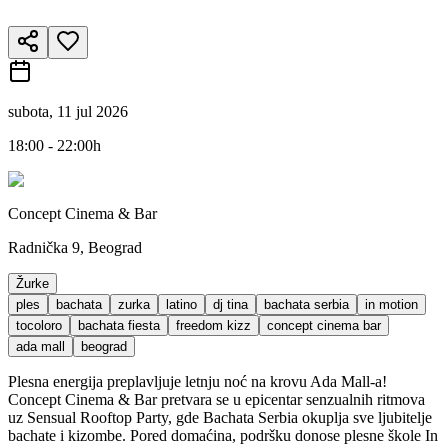
subota, 11 jul 2026
18:00 - 22:00h
Concept Cinema & Bar
Radnička 9, Beograd
Žurke
ples
bachata
zurka
latino
dj tina
bachata serbia
in motion
tocoloro
bachata fiesta
freedom kizz
concept cinema bar
ada mall
beograd
Plesna energija preplavljuje letnju noć na krovu Ada Mall-a!
Concept Cinema & Bar pretvara se u epicentar senzualnih ritmova
uz Sensual Rooftop Party, gde Bachata Serbia okuplja sve ljubitelje
bachate i kizombe. Pored domaćina, podršku donose plesne škole In