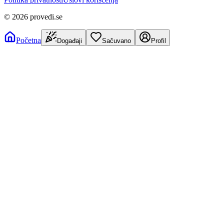
©
2026
provedi.se
Početna
Događaji
Sačuvano
Profil