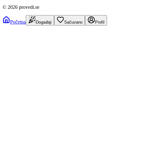
©
2026
provedi.se
Početna
Događaji
Sačuvano
Profil