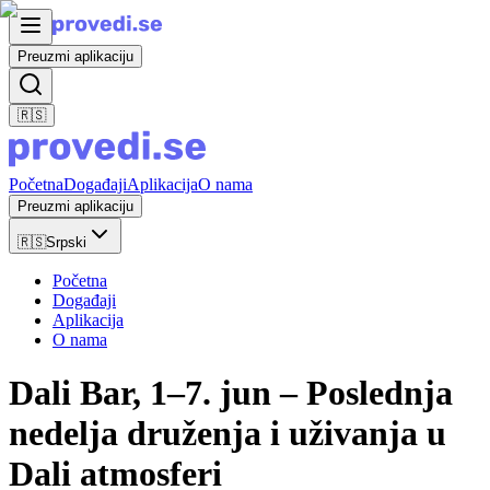
Preuzmi aplikaciju
🇷🇸
Početna
Događaji
Aplikacija
O nama
Preuzmi aplikaciju
🇷🇸
Srpski
Početna
Događaji
Aplikacija
O nama
Dali Bar, 1–7. jun – Poslednja
nedelja druženja i uživanja u
Dali atmosferi