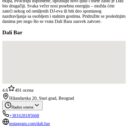
ekipa, evociraju uspomene, upoznaju novi ljudi i osete zašto je Dali
bio drugačiji. Svaka večer nosi posebnu energiju – možda ćete
zateći nekog od omiljenih DJ-eva ili biti deo spontanog
nazdravljanja sa osobljem i stalnim gostima. Pridružite se poslednjim
danima pre nego što se vrata Dali Bara zauvek zatvore.
Dali Bar
4.6
491
ocena
Hilandarska 20, Stari grad, Beograd
Radno vreme
+381628185668
instagram.com/dali.bar