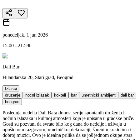
ponedeljak, 1 jun 2026
15:00 - 21:59h
Dali Bar
Hilandarska 20, Stari grad, Beograd
Izlasci
druzenje
nocni izlazak
kokteli
bar
umetnicki ambijent
dali bar
beograd
Poslednja nedelja Dali Bara donosi seriju spontanih druženja i
noćnih izlazaka u kultnoj atmosferi koja je upisana u gradske priče.
Gosti su pozvani da svrate bilo kog dana do nedelje i uživaju u
opuštenom razgovoru, umetničkoj dekoraciji, šarenim koktelima i
dobroj muzici. Ovo je idealna prilika da se još jednom okupe stara