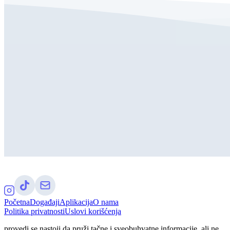
Početna
Događaji
Aplikacija
O nama
Politika privatnosti
Uslovi korišćenja
provedi.se nastoji da pruži tačne i sveobuhvatne informacije, ali ne