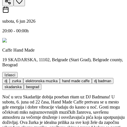
subota, 6 jun 2026
20:00 - 00:00h
Caffe Hand Made
19 SKADARSKA, 11102, Belgrade (Stari Grad), Belgrade county,
Beograd
Izlasci
dj
zurka
elektronska muzika
hand made caffe
dj badman
skadarska
beograd
Noć u srcu Skadarlije dobija poseban ritam uz DJ Badmana! U
subotu, 6. juna od 22 časa, Hand Made Caffe pretvara se u mesto
gde energija i dobre vibracije vladaju do kasno u noć. Gosti mogu
očekivati miks najraznovrsnijih muzičkih žanrova, savršenu
atmosferu za večernje druženje i osvežavajuća pića koja upotpunjuju
doživljaj. Ova žurka je idealna prilika za sve koji žele da započnu