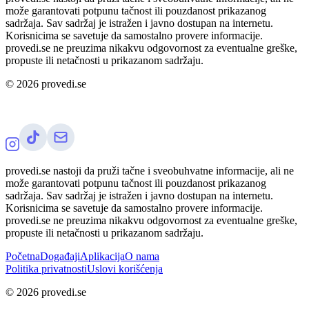
može garantovati potpunu tačnost ili pouzdanost prikazanog
sadržaja. Sav sadržaj je istražen i javno dostupan na internetu.
Korisnicima se savetuje da samostalno provere informacije.
provedi.se ne preuzima nikakvu odgovornost za eventualne greške,
propuste ili netačnosti u prikazanom sadržaju.
©
2026
provedi.se
provedi.se nastoji da pruži tačne i sveobuhvatne informacije, ali ne
može garantovati potpunu tačnost ili pouzdanost prikazanog
sadržaja. Sav sadržaj je istražen i javno dostupan na internetu.
Korisnicima se savetuje da samostalno provere informacije.
provedi.se ne preuzima nikakvu odgovornost za eventualne greške,
propuste ili netačnosti u prikazanom sadržaju.
Početna
Događaji
Aplikacija
O nama
Politika privatnosti
Uslovi korišćenja
©
2026
provedi.se