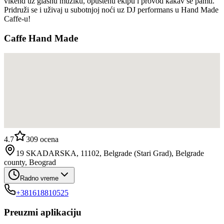
vikend uz glasnu muziku, opuštenu ekipu i provod kakav se pamti.
Pridruži se i uživaj u subotnjoj noći uz DJ performans u Hand Made
Caffe-u!
Caffe Hand Made
4.7
309
ocena
19 SKADARSKA, 11102, Belgrade (Stari Grad), Belgrade
county, Beograd
Radno vreme
+381618810525
Preuzmi aplikaciju