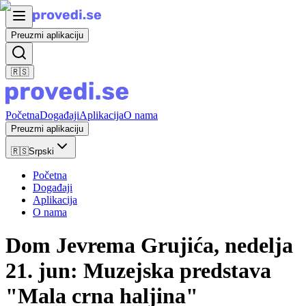
Preuzmi aplikaciju
🇷🇸
Početna
Događaji
Aplikacija
O nama
Preuzmi aplikaciju
🇷🇸
Srpski
Početna
Događaji
Aplikacija
O nama
Dom Jevrema Grujića, nedelja
21. jun: Muzejska predstava
"Mala crna haljina"