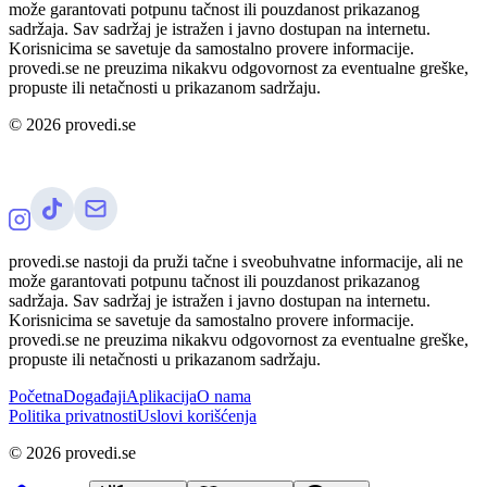
može garantovati potpunu tačnost ili pouzdanost prikazanog
sadržaja. Sav sadržaj je istražen i javno dostupan na internetu.
Korisnicima se savetuje da samostalno provere informacije.
provedi.se ne preuzima nikakvu odgovornost za eventualne greške,
propuste ili netačnosti u prikazanom sadržaju.
©
2026
provedi.se
provedi.se nastoji da pruži tačne i sveobuhvatne informacije, ali ne
može garantovati potpunu tačnost ili pouzdanost prikazanog
sadržaja. Sav sadržaj je istražen i javno dostupan na internetu.
Korisnicima se savetuje da samostalno provere informacije.
provedi.se ne preuzima nikakvu odgovornost za eventualne greške,
propuste ili netačnosti u prikazanom sadržaju.
Početna
Događaji
Aplikacija
O nama
Politika privatnosti
Uslovi korišćenja
©
2026
provedi.se