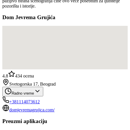
pažljivo birana scenografija čine ovo veče posebnim za ljubitelje
pozorišta i istorije.
Dom Jevrema Grujića
4.8
434
ocena
Svetogorska 17, Beograd
Radno vreme
+381114073612
domjevremagrujica.com/
Preuzmi aplikaciju