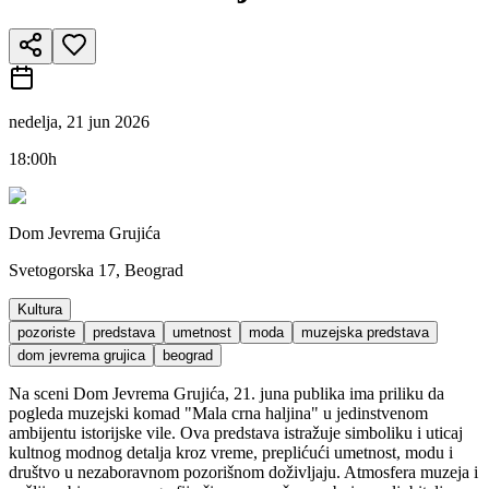
nedelja, 21 jun 2026
18:00h
Dom Jevrema Grujića
Svetogorska 17, Beograd
Kultura
pozoriste
predstava
umetnost
moda
muzejska predstava
dom jevrema grujica
beograd
Na sceni Dom Jevrema Grujića, 21. juna publika ima priliku da
pogleda muzejski komad "Mala crna haljina" u jedinstvenom
ambijentu istorijske vile. Ova predstava istražuje simboliku i uticaj
kultnog modnog detalja kroz vreme, preplićući umetnost, modu i
društvo u nezaboravnom pozorišnom doživljaju. Atmosfera muzeja i