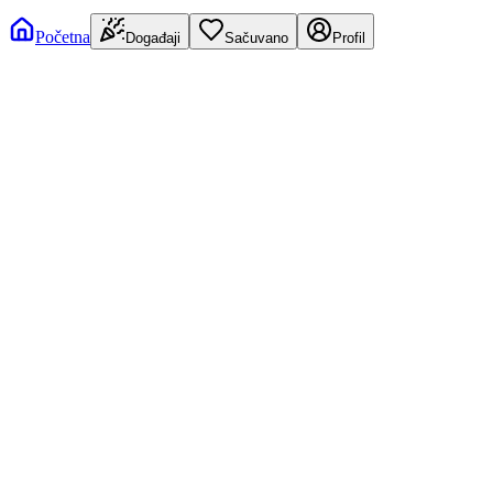
Početna
Događaji
Sačuvano
Profil