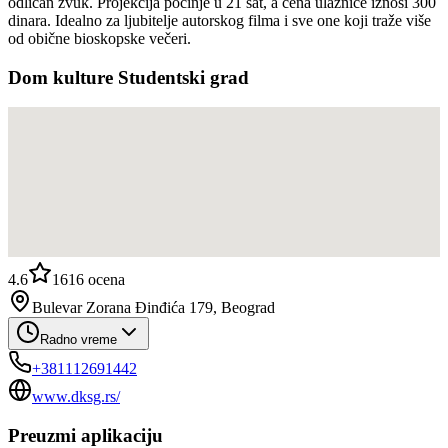
odličan zvuk. Projekcija počinje u 21 sat, a cena ulaznice iznosi 300
dinara. Idealno za ljubitelje autorskog filma i sve one koji traže više
od obične bioskopske večeri.
Dom kulture Studentski grad
4.6
1616
ocena
Bulevar Zorana Đinđića 179, Beograd
Radno vreme
+381112691442
www.dksg.rs/
Preuzmi aplikaciju