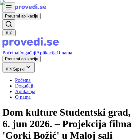
Preuzmi aplikaciju
🇷🇸
Početna
Događaji
Aplikacija
O nama
Preuzmi aplikaciju
🇷🇸
Srpski
Početna
Događaji
Aplikacija
O nama
Dom kulture Studentski grad,
6. jun 2026. – Projekcija filma
'Gorki Božić' u Maloj sali