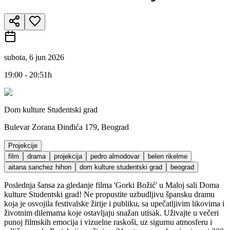
subota, 6 jun 2026
19:00 - 20:51h
Dom kulture Studentski grad
Bulevar Zorana Đinđića 179, Beograd
Projekcije
film
drama
projekcija
pedro almodovar
belen rikelme
aitana sanchez hihon
dom kulture studentski grad
beograd
Poslednja šansa za gledanje filma 'Gorki Božić' u Maloj sali Doma
kulture Studentski grad! Ne propustite uzbudljivu špansku dramu
koja je osvojila festivalske žirije i publiku, sa upečatljivim likovima i
životnim dilemama koje ostavljaju snažan utisak. Uživajte u večeri
punoj filmskih emocija i vizuelne raskoši, uz sigurnu atmosferu i