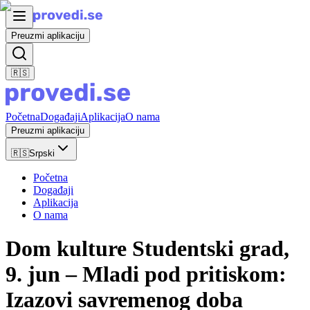
Preuzmi aplikaciju
🇷🇸
Početna
Događaji
Aplikacija
O nama
Preuzmi aplikaciju
🇷🇸
Srpski
Početna
Događaji
Aplikacija
O nama
Dom kulture Studentski grad,
9. jun – Mladi pod pritiskom:
Izazovi savremenog doba