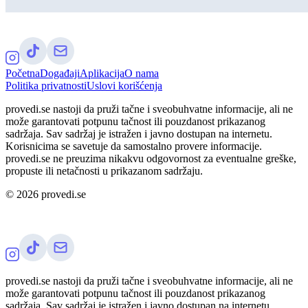
Početna
Događaji
Aplikacija
O nama
Politika privatnosti
Uslovi korišćenja
provedi.se nastoji da pruži tačne i sveobuhvatne informacije, ali ne
može garantovati potpunu tačnost ili pouzdanost prikazanog
sadržaja. Sav sadržaj je istražen i javno dostupan na internetu.
Korisnicima se savetuje da samostalno provere informacije.
provedi.se ne preuzima nikakvu odgovornost za eventualne greške,
propuste ili netačnosti u prikazanom sadržaju.
©
2026
provedi.se
provedi.se nastoji da pruži tačne i sveobuhvatne informacije, ali ne
može garantovati potpunu tačnost ili pouzdanost prikazanog
sadržaja. Sav sadržaj je istražen i javno dostupan na internetu.