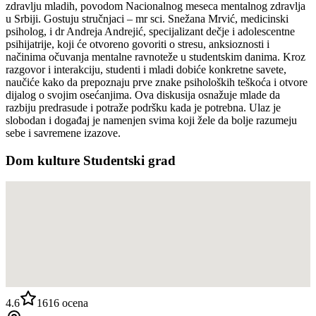
zdravlju mladih, povodom Nacionalnog meseca mentalnog zdravlja
u Srbiji. Gostuju stručnjaci – mr sci. Snežana Mrvić, medicinski
psiholog, i dr Andreja Andrejić, specijalizant dečje i adolescentne
psihijatrije, koji će otvoreno govoriti o stresu, anksioznosti i
načinima očuvanja mentalne ravnoteže u studentskim danima. Kroz
razgovor i interakciju, studenti i mladi dobiće konkretne savete,
naučiće kako da prepoznaju prve znake psiholoških teškoća i otvore
dijalog o svojim osećanjima. Ova diskusija osnažuje mlade da
razbiju predrasude i potraže podršku kada je potrebna. Ulaz je
slobodan i događaj je namenjen svima koji žele da bolje razumeju
sebe i savremene izazove.
Dom kulture Studentski grad
4.6
1616
ocena