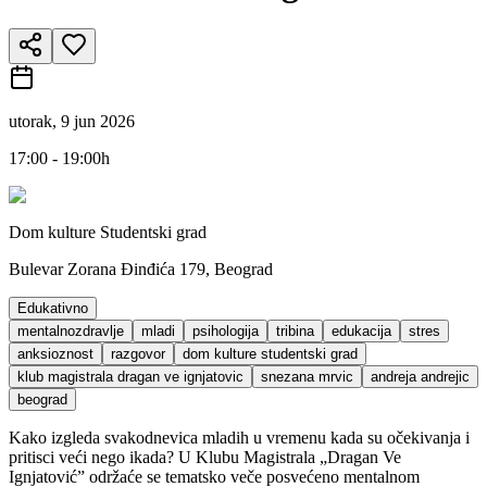
utorak, 9 jun 2026
17:00 - 19:00h
Dom kulture Studentski grad
Bulevar Zorana Đinđića 179, Beograd
Edukativno
mentalnozdravlje
mladi
psihologija
tribina
edukacija
stres
anksioznost
razgovor
dom kulture studentski grad
klub magistrala dragan ve ignjatovic
snezana mrvic
andreja andrejic
beograd
Kako izgleda svakodnevica mladih u vremenu kada su očekivanja i
pritisci veći nego ikada? U Klubu Magistrala „Dragan Ve
Ignjatović” održaće se tematsko veče posvećeno mentalnom