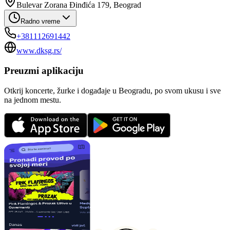
Bulevar Zorana Đinđića 179, Beograd
Radno vreme
+381112691442
www.dksg.rs/
Preuzmi aplikaciju
Otkrij koncerte, žurke i događaje u Beogradu, po svom ukusu i sve
na jednom mestu.