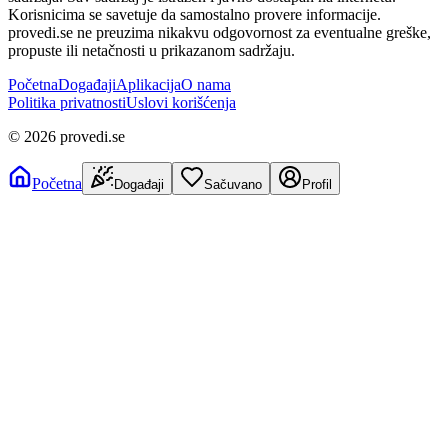
Korisnicima se savetuje da samostalno provere informacije.
provedi.se ne preuzima nikakvu odgovornost za eventualne greške,
propuste ili netačnosti u prikazanom sadržaju.
Početna
Događaji
Aplikacija
O nama
Politika privatnosti
Uslovi korišćenja
©
2026
provedi.se
Početna
Događaji
Sačuvano
Profil