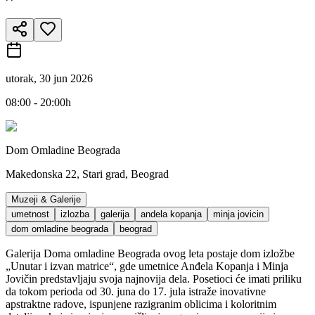
utorak, 30 jun 2026
08:00 - 20:00h
Dom Omladine Beograda
Makedonska 22, Stari grad, Beograd
Muzeji & Galerije
umetnost
izlozba
galerija
andela kopanja
minja jovicin
dom omladine beograda
beograd
Galerija Doma omladine Beograda ovog leta postaje dom izložbe
„Unutar i izvan matrice“, gde umetnice Anđela Kopanja i Minja
Jovičin predstavljaju svoja najnovija dela. Posetioci će imati priliku
da tokom perioda od 30. juna do 17. jula istraže inovativne
apstraktne radove, ispunjene razigranim oblicima i koloritnim