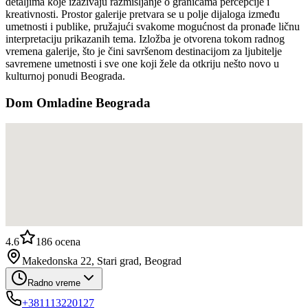
detaljima koje izazivaju razmišljanje o granicama percepcije i
kreativnosti. Prostor galerije pretvara se u polje dijaloga između
umetnosti i publike, pružajući svakome mogućnost da pronađe ličnu
interpretaciju prikazanih tema. Izložba je otvorena tokom radnog
vremena galerije, što je čini savršenom destinacijom za ljubitelje
savremene umetnosti i sve one koji žele da otkriju nešto novo u
kulturnoj ponudi Beograda.
Dom Omladine Beograda
4.6
186
ocena
Makedonska 22, Stari grad, Beograd
Radno vreme
+381113220127