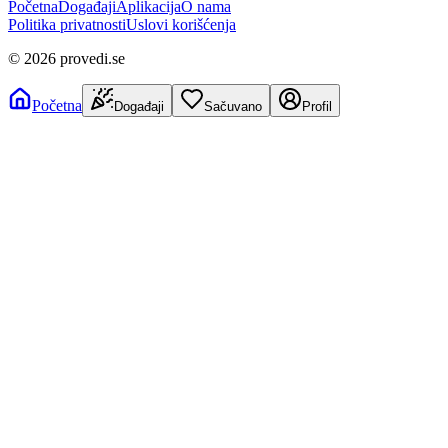
Početna
Događaji
Aplikacija
O nama
Politika privatnosti
Uslovi korišćenja
©
2026
provedi.se
Početna
Događaji
Sačuvano
Profil