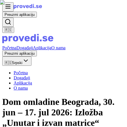
Preuzmi aplikaciju
🇷🇸
Početna
Događaji
Aplikacija
O nama
Preuzmi aplikaciju
🇷🇸
Srpski
Početna
Događaji
Aplikacija
O nama
Dom omladine Beograda, 30.
jun – 17. jul 2026: Izložba
„Unutar i izvan matrice“