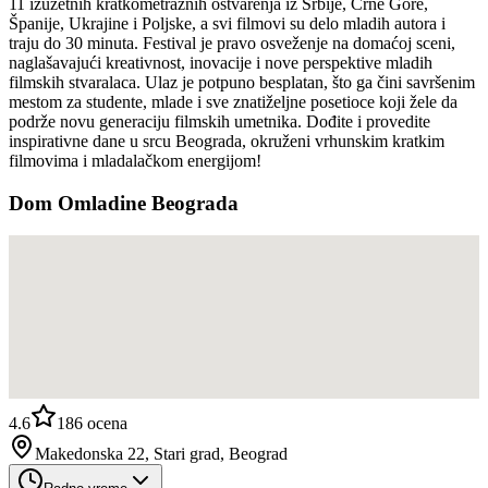
11 izuzetnih kratkometražnih ostvarenja iz Srbije, Crne Gore,
Španije, Ukrajine i Poljske, a svi filmovi su delo mladih autora i
traju do 30 minuta. Festival je pravo osveženje na domaćoj sceni,
naglašavajući kreativnost, inovacije i nove perspektive mladih
filmskih stvaralaca. Ulaz je potpuno besplatan, što ga čini savršenim
mestom za studente, mlade i sve znatiželjne posetioce koji žele da
podrže novu generaciju filmskih umetnika. Dođite i provedite
inspirativne dane u srcu Beograda, okruženi vrhunskim kratkim
filmovima i mladalačkom energijom!
Dom Omladine Beograda
4.6
186
ocena
Makedonska 22, Stari grad, Beograd