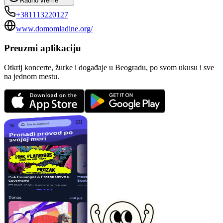
Radno vreme
+381113220127
www.domomladine.org/
Preuzmi aplikaciju
Otkrij koncerte, žurke i događaje u Beogradu, po svom ukusu i sve
na jednom mestu.