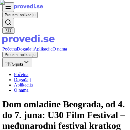
Preuzmi aplikaciju
🇷🇸
Početna
Događaji
Aplikacija
O nama
Preuzmi aplikaciju
🇷🇸
Srpski
Početna
Događaji
Aplikacija
O nama
Dom omladine Beograda, od 4.
do 7. juna: U30 Film Festival –
međunarodni festival kratkog