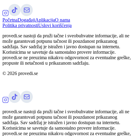
Početna
Događaji
Aplikacija
O nama
Politika privatnosti
Uslovi korišćenja
provedi.se nastoji da pruži tačne i sveobuhvatne informacije, ali ne
može garantovati potpunu tačnost ili pouzdanost prikazanog
sadržaja. Sav sadržaj je istražen i javno dostupan na internetu.
Korisnicima se savetuje da samostalno provere informacije.
provedi.se ne preuzima nikakvu odgovornost za eventualne greške,
propuste ili netačnosti u prikazanom sadržaju.
©
2026
provedi.se
provedi.se nastoji da pruži tačne i sveobuhvatne informacije, ali ne
može garantovati potpunu tačnost ili pouzdanost prikazanog
sadržaja. Sav sadržaj je istražen i javno dostupan na internetu.
Korisnicima se savetuje da samostalno provere informacije.
provedi.se ne preuzima nikakvu odgovornost za eventualne greške,