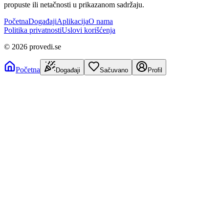
propuste ili netačnosti u prikazanom sadržaju.
Početna
Događaji
Aplikacija
O nama
Politika privatnosti
Uslovi korišćenja
©
2026
provedi.se
Početna
Događaji
Sačuvano
Profil