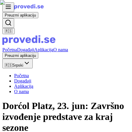
Preuzmi aplikaciju
🇷🇸
Početna
Događaji
Aplikacija
O nama
Preuzmi aplikaciju
🇷🇸
Srpski
Početna
Događaji
Aplikacija
O nama
Dorćol Platz, 23. jun: Završno
izvođenje predstave za kraj
sezone