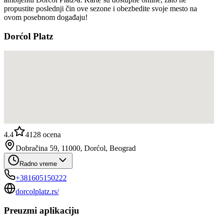
propustite poslednji čin ove sezone i obezbedite svoje mesto na
ovom posebnom događaju!
Dorćol Platz
4.4
4128
ocena
Dobračina 59, 11000, Dorćol, Beograd
Radno vreme
+381605150222
dorcolplatz.rs/
Preuzmi aplikaciju