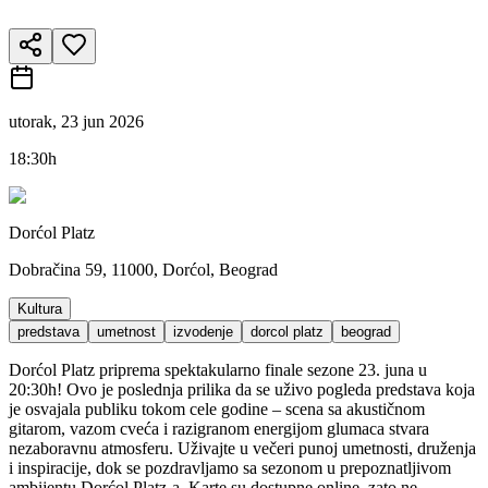
utorak, 23 jun 2026
18:30h
Dorćol Platz
Dobračina 59, 11000, Dorćol, Beograd
Kultura
predstava
umetnost
izvodenje
dorcol platz
beograd
Dorćol Platz priprema spektakularno finale sezone 23. juna u
20:30h! Ovo je poslednja prilika da se uživo pogleda predstava koja
je osvajala publiku tokom cele godine – scena sa akustičnom
gitarom, vazom cveća i razigranom energijom glumaca stvara
nezaboravnu atmosferu. Uživajte u večeri punoj umetnosti, druženja
i inspiracije, dok se pozdravljamo sa sezonom u prepoznatljivom
ambijentu Dorćol Platz-a. Karte su dostupne online, zato ne