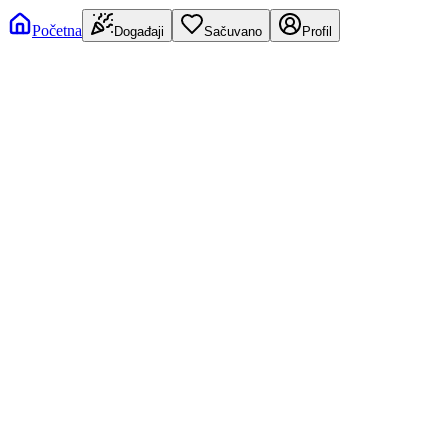
Početna
Događaji
Sačuvano
Profil