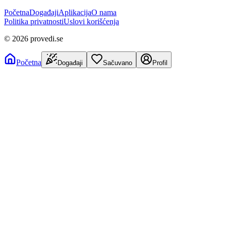
Početna
Događaji
Aplikacija
O nama
Politika privatnosti
Uslovi korišćenja
©
2026
provedi.se
Početna
Događaji
Sačuvano
Profil