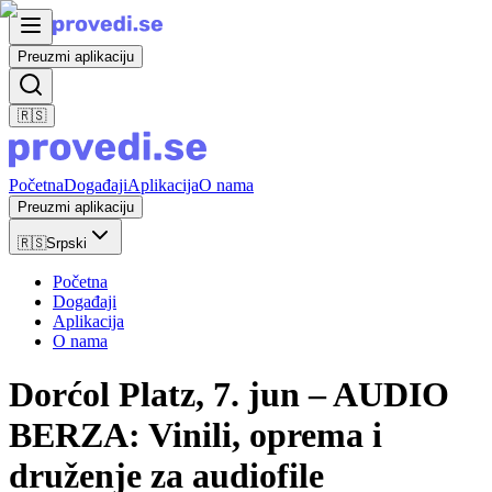
Preuzmi aplikaciju
🇷🇸
Početna
Događaji
Aplikacija
O nama
Preuzmi aplikaciju
🇷🇸
Srpski
Početna
Događaji
Aplikacija
O nama
Dorćol Platz, 7. jun – AUDIO
BERZA: Vinili, oprema i
druženje za audiofile