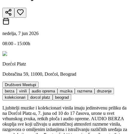
nedelja, 7 jun 2026
08:00 - 15:00h
Dorćol Platz
Dobračina 59, 11000, Dorćol, Beograd
Društveni Meetupi
berza
vinili
audio oprema
muzika
razmena
druzenje
kolekcionari
dorcol platz
beograd
Ljubitelji muzike i kolekcionari vinila imaju jedinstvenu priliku da
na Dorćol Platz-u, 7. juna od 10 do 17 časova, urone u svet
vrhunskog zvuka, retkih ploča i audio opreme. AUDIO BERZA
okuplja sve koji uživaju u autentičnoj atmosferi razmene vinila,
razgovora o omiljenim izdanjima i istraživanju različitih uređaja za