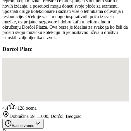
reprodukciju muzike. Prostor će biti ispunjen šarenilom starih i
novih izdanja, a posetioci mogu doneti svoje ploče za razmenu,
upoznati druge kolekcionare i saznati više o tehnikama očuvanja i
restauracije. Očekuje vas i mnogo inspirativnih priča iz sveta
muzike, uz prijatne razgovore i dobru kafu u neformalnom
okruženju Dorćol Platza. Ova berza je idealna za svakoga ko želi da
proširi svoju muzičku kolekciju ili jednostavno uživa u društvu
istinskih zaljubljenika u zvuk.
Dorćol Platz
4.4
4128
ocena
Dobračina 59, 11000, Dorćol, Beograd
Radno vreme