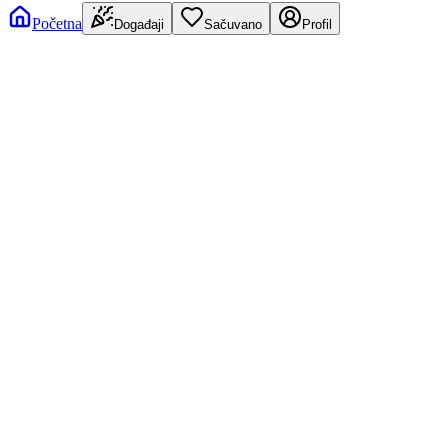
Početna
Događaji
Sačuvano
Profil