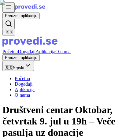
Preuzmi aplikaciju
🇷🇸
Početna
Događaji
Aplikacija
O nama
Preuzmi aplikaciju
🇷🇸
Srpski
Početna
Događaji
Aplikacija
O nama
Društveni centar Oktobar,
četvrtak 9. jul u 19h – Veče
pasulja uz donacije