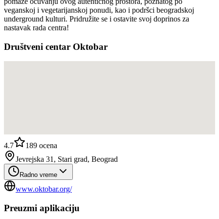
pomaže očuvanju ovog autentičnog prostora, poznatog po
veganskoj i vegetarijanskoj ponudi, kao i podršci beogradskoj
underground kulturi. Pridružite se i ostavite svoj doprinos za
nastavak rada centra!
Društveni centar Oktobar
4.7
189
ocena
Jevrejska 31, Stari grad, Beograd
Radno vreme
www.oktobar.org/
Preuzmi aplikaciju