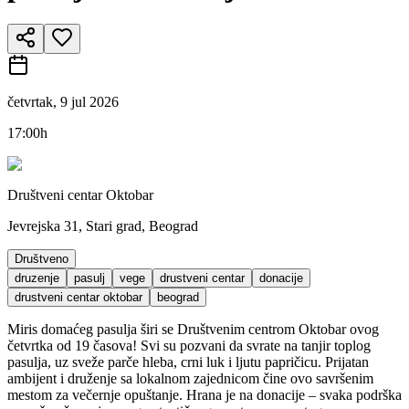
četvrtak, 9 jul 2026
17:00h
Društveni centar Oktobar
Jevrejska 31, Stari grad, Beograd
Društveno
druzenje
pasulj
vege
drustveni centar
donacije
drustveni centar oktobar
beograd
Miris domaćeg pasulja širi se Društvenim centrom Oktobar ovog
četvrtka od 19 časova! Svi su pozvani da svrate na tanjir toplog
pasulja, uz sveže parče hleba, crni luk i ljutu papričicu. Prijatan
ambijent i druženje sa lokalnom zajednicom čine ovo savršenim
mestom za večernje opuštanje. Hrana je na donacije – svaka podrška