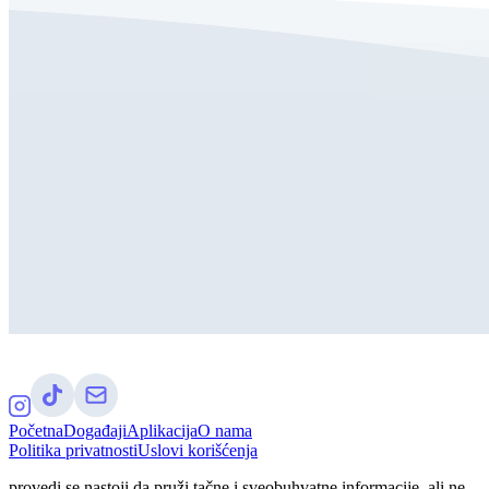
Početna
Događaji
Aplikacija
O nama
Politika privatnosti
Uslovi korišćenja
provedi.se nastoji da pruži tačne i sveobuhvatne informacije, ali ne