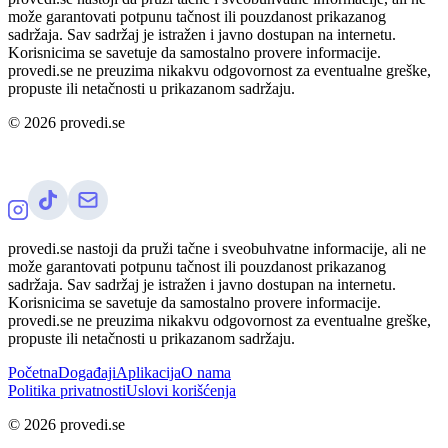
može garantovati potpunu tačnost ili pouzdanost prikazanog
sadržaja. Sav sadržaj je istražen i javno dostupan na internetu.
Korisnicima se savetuje da samostalno provere informacije.
provedi.se ne preuzima nikakvu odgovornost za eventualne greške,
propuste ili netačnosti u prikazanom sadržaju.
©
2026
provedi.se
provedi.se nastoji da pruži tačne i sveobuhvatne informacije, ali ne
može garantovati potpunu tačnost ili pouzdanost prikazanog
sadržaja. Sav sadržaj je istražen i javno dostupan na internetu.
Korisnicima se savetuje da samostalno provere informacije.
provedi.se ne preuzima nikakvu odgovornost za eventualne greške,
propuste ili netačnosti u prikazanom sadržaju.
Početna
Događaji
Aplikacija
O nama
Politika privatnosti
Uslovi korišćenja
©
2026
provedi.se