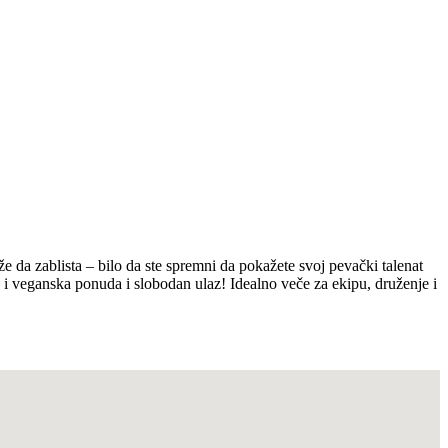
 da zablista – bilo da ste spremni da pokažete svoj pevački talenat
ka i veganska ponuda i slobodan ulaz! Idealno veče za ekipu, druženje i