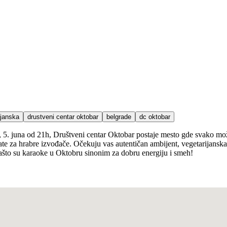
ijanska
drustveni centar oktobar
belgrade
dc oktobar
 5. juna od 21h, Društveni centar Oktobar postaje mesto gde svako može
avijate za hrabre izvođače. Očekuju vas autentičan ambijent, vegetarijans
 zašto su karaoke u Oktobru sinonim za dobru energiju i smeh!