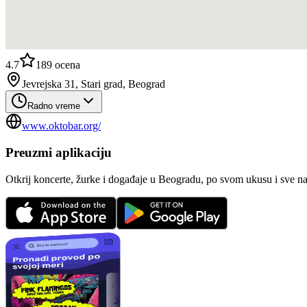
4.7
189
ocena
Jevrejska 31, Stari grad, Beograd
Radno vreme
www.oktobar.org/
Preuzmi aplikaciju
Otkrij koncerte, žurke i događaje u Beogradu, po svom ukusu i sve n