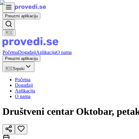
Preuzmi aplikaciju
🇷🇸
Početna
Događaji
Aplikacija
O nama
Preuzmi aplikaciju
🇷🇸
Srpski
Početna
Događaji
Aplikacija
O nama
Društveni centar Oktobar, petak