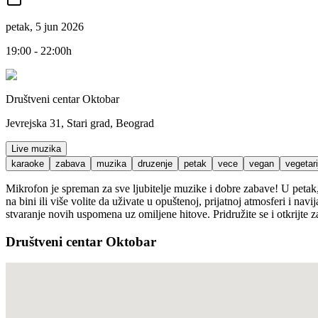
petak, 5 jun 2026
19:00 - 22:00h
Društveni centar Oktobar
Jevrejska 31, Stari grad, Beograd
Live muzika
karaoke
zabava
muzika
druzenje
petak
vece
vegan
vegetar
Mikrofon je spreman za sve ljubitelje muzike i dobre zabave! U petak,
na bini ili više volite da uživate u opuštenoj, prijatnoj atmosferi i n
stvaranje novih uspomena uz omiljene hitove. Pridružite se i otkrijte
Društveni centar Oktobar