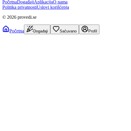
Početna
Događaji
Aplikacija
O nama
Politika privatnosti
Uslovi korišćenja
©
2026
provedi.se
Početna
Događaji
Sačuvano
Profil