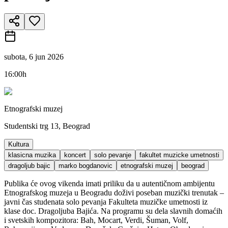
subota, 6 jun 2026
16:00h
Etnografski muzej
Studentski trg 13, Beograd
Kultura
klasicna muzika
koncert
solo pevanje
fakultet muzicke umetnosti
dragoljub bajic
marko bogdanovic
etnografski muzej
beograd
Publika će ovog vikenda imati priliku da u autentičnom ambijentu
Etnografskog muzeja u Beogradu doživi poseban muzički trenutak –
javni čas studenata solo pevanja Fakulteta muzičke umetnosti iz
klase doc. Dragoljuba Bajića. Na programu su dela slavnih domaćih
i svetskih kompozitora: Bah, Mocart, Verdi, Šuman, Volf,