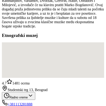
Rahmanjinov, Varlamov, Dvoržak, Geršvin, Hatze, Obradors i
Milojević, a izvođače će na klaviru pratiti Marko Bogdanović. Ovaj
događaj pruža jedinstvenu priliku da se čuju mladi talenti na početku
svoje umetničke karijere, a uz to je i besplatan za sve posetioce.
Savršena prilika za ljubitelje muzike i kulture da u subotu od 18
časova uživaju u zvucima klasične muzike među eksponatima
bogate srpske tradicije.
Etnografski muzej
4.7
1481
ocena
Studentski trg 13, Beograd
Radno vreme
+381113281888