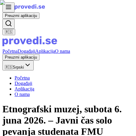
Preuzmi aplikaciju
🇷🇸
Početna
Događaji
Aplikacija
O nama
Preuzmi aplikaciju
🇷🇸
Srpski
Početna
Događaji
Aplikacija
O nama
Etnografski muzej, subota 6.
juna 2026. – Javni čas solo
pevanja studenata FMU