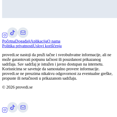
Početna
Događaji
Aplikacija
O nama
Politika privatnosti
Uslovi korišćenja
provedi.se nastoji da pruži tačne i sveobuhvatne informacije, ali ne
može garantovati potpunu tačnost ili pouzdanost prikazanog
sadržaja. Sav sadržaj je istražen i javno dostupan na internetu.
Korisnicima se savetuje da samostalno provere informacije.
provedi.se ne preuzima nikakvu odgovornost za eventualne greške,
propuste ili netačnosti u prikazanom sadržaju.
©
2026
provedi.se