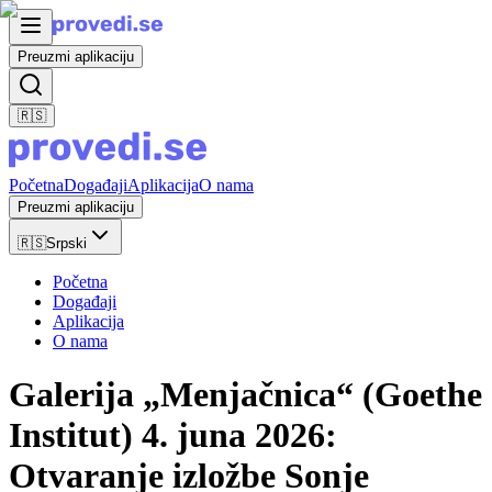
Preuzmi aplikaciju
🇷🇸
Početna
Događaji
Aplikacija
O nama
Preuzmi aplikaciju
🇷🇸
Srpski
Početna
Događaji
Aplikacija
O nama
Galerija „Menjačnica“ (Goethe
Institut) 4. juna 2026:
Otvaranje izložbe Sonje