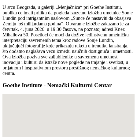
U srcu Beograda, u galeriji „Menjačnica“ pri Goethe Institutu,
publika će imati priliku da pogleda izuzetnu izložbu umetnice Sonje
Lundin pod intrigantnim naslovom „Sunce će nastaviti da obasjava
Zemlju još milijardama godina“. Otvaranje izložbe zakazano je za
četvrtak, 4. juna 2026. u 19:30 časova, na poznatoj adresi Knez
Mihailova 50. Posetioci će moći da dožive jedinstvenu umetničku
interpretaciju savremenih tema kroz radove Sonje Lundin,
uključujući fotografije koje prikazuju raketu u trenutku lansiranja,
što dodatno naglašava vezu između naučnih dostignuća i umetnosti.
Ova izložba poziva sve zaljubljenike u savremenu umetnost,
inovaciju i kulturu da istraže nove poglede na trajanje i svetlost, u
prijatnom i inspirativnom prostoru prestižnog nemačkog kulturnog
centra.
Goethe Institute - Nemački Kulturni Centar