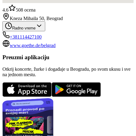
4.6
508
ocena
Kneza Mihaila 50, Beograd
Radno vreme
+381114427100
www.goethe.de/belgrad
Preuzmi aplikaciju
Otkrij koncerte, žurke i događaje u Beogradu, po svom ukusu i sve
na jednom mestu.