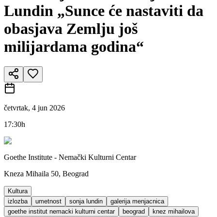
Lundin „Sunce će nastaviti da
obasjava Zemlju još
milijardama godina“
četvrtak, 4 jun 2026
17:30h
Goethe Institute - Nemački Kulturni Centar
Kneza Mihaila 50, Beograd
Kultura
izlozba
umetnost
sonja lundin
galerija menjacnica
goethe institut nemacki kulturni centar
beograd
knez mihailova