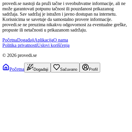
provedi.se nastoji da pruži tačne i sveobuhvatne informacije, ali ne
može garantovati potpunu tačnost ili pouzdanost prikazanog
sadržaja. Sav sadržaj je istražen i javno dostupan na internetu.
Korisnicima se savetuje da samostalno provere informacije.
provedi.se ne preuzima nikakvu odgovornost za eventualne greške,
propuste ili netačnosti u prikazanom sadržaju.
Početna
Događaji
Aplikacija
O nama
Politika privatnosti
Uslovi korišćenja
©
2026
provedi.se
Početna
Događaji
Sačuvano
Profil