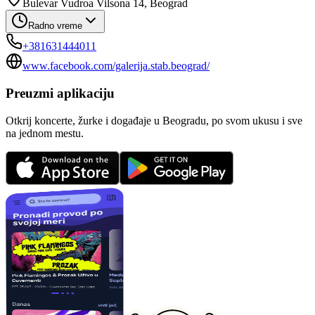
Bulevar Vudroa Vilsona 14, Beograd
Radno vreme
+381631444011
www.facebook.com/galerija.stab.beograd/
Preuzmi aplikaciju
Otkrij koncerte, žurke i događaje u Beogradu, po svom ukusu i sve
na jednom mestu.