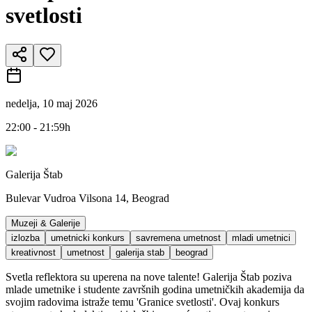
svetlosti
nedelja, 10 maj 2026
22:00 - 21:59h
Galerija Štab
Bulevar Vudroa Vilsona 14, Beograd
Muzeji & Galerije
izlozba
umetnicki konkurs
savremena umetnost
mladi umetnici
kreativnost
umetnost
galerija stab
beograd
Svetla reflektora su uperena na nove talente! Galerija Štab poziva
mlade umetnike i studente završnih godina umetničkih akademija da
svojim radovima istraže temu 'Granice svetlosti'. Ovaj konkurs