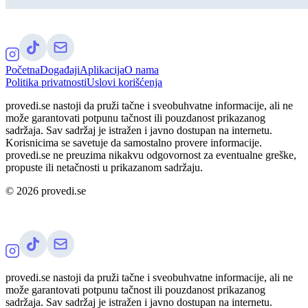
Početna
Događaji
Aplikacija
O nama
Politika privatnosti
Uslovi korišćenja
provedi.se nastoji da pruži tačne i sveobuhvatne informacije, ali ne
može garantovati potpunu tačnost ili pouzdanost prikazanog
sadržaja. Sav sadržaj je istražen i javno dostupan na internetu.
Korisnicima se savetuje da samostalno provere informacije.
provedi.se ne preuzima nikakvu odgovornost za eventualne greške,
propuste ili netačnosti u prikazanom sadržaju.
©
2026
provedi.se
provedi.se nastoji da pruži tačne i sveobuhvatne informacije, ali ne
može garantovati potpunu tačnost ili pouzdanost prikazanog
sadržaja. Sav sadržaj je istražen i javno dostupan na internetu.