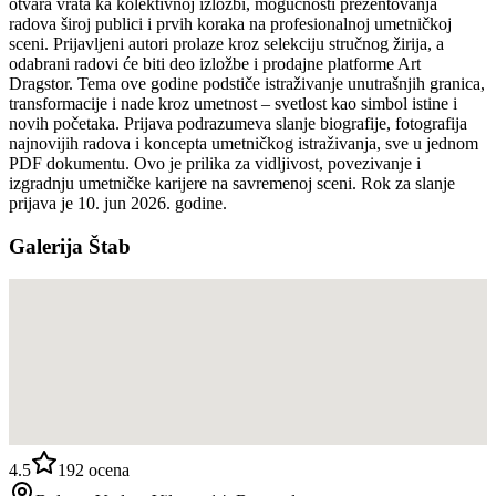
otvara vrata ka kolektivnoj izložbi, mogućnosti prezentovanja
radova široj publici i prvih koraka na profesionalnoj umetničkoj
sceni. Prijavljeni autori prolaze kroz selekciju stručnog žirija, a
odabrani radovi će biti deo izložbe i prodajne platforme Art
Dragstor. Tema ove godine podstiče istraživanje unutrašnjih granica,
transformacije i nade kroz umetnost – svetlost kao simbol istine i
novih početaka. Prijava podrazumeva slanje biografije, fotografija
najnovijih radova i koncepta umetničkog istraživanja, sve u jednom
PDF dokumentu. Ovo je prilika za vidljivost, povezivanje i
izgradnju umetničke karijere na savremenoj sceni. Rok za slanje
prijava je 10. jun 2026. godine.
Galerija Štab
4.5
192
ocena