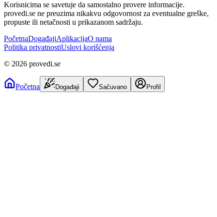
Korisnicima se savetuje da samostalno provere informacije.
provedi.se ne preuzima nikakvu odgovornost za eventualne greške,
propuste ili netačnosti u prikazanom sadržaju.
Početna
Događaji
Aplikacija
O nama
Politika privatnosti
Uslovi korišćenja
©
2026
provedi.se
Početna
Događaji
Sačuvano
Profil