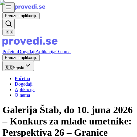
Preuzmi aplikaciju
🇷🇸
Početna
Događaji
Aplikacija
O nama
Preuzmi aplikaciju
🇷🇸
Srpski
Početna
Događaji
Aplikacija
O nama
Galerija Štab, do 10. juna 2026
– Konkurs za mlade umetnike:
Perspektiva 26 – Granice