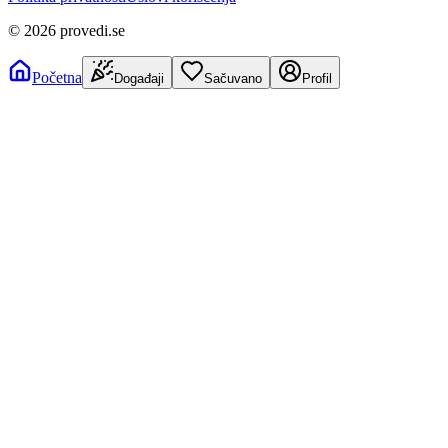
©
2026
provedi.se
Početna
Događaji
Sačuvano
Profil