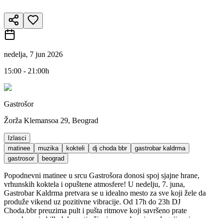
nedelja, 7 jun 2026
15:00 - 21:00h
Gastrošor
Žorža Klemansoa 29, Beograd
Izlasci
matinee
muzika
kokteli
dj choda bbr
gastrobar kaldrma
gastrosor
beograd
Popodnevni matinee u srcu Gastrošora donosi spoj sjajne hrane,
vrhunskih koktela i opuštene atmosfere! U nedelju, 7. juna,
Gastrobar Kaldrma pretvara se u idealno mesto za sve koji žele da
produže vikend uz pozitivne vibracije. Od 17h do 23h DJ
Choda.bbr preuzima pult i pušta ritmove koji savršeno prate