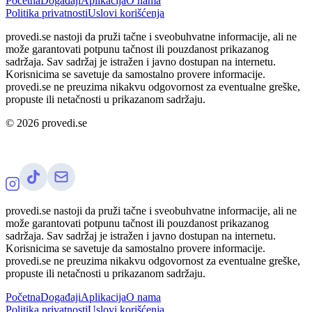
Početna
Događaji
Aplikacija
O nama
Politika privatnosti
Uslovi korišćenja
provedi.se nastoji da pruži tačne i sveobuhvatne informacije, ali ne
može garantovati potpunu tačnost ili pouzdanost prikazanog
sadržaja. Sav sadržaj je istražen i javno dostupan na internetu.
Korisnicima se savetuje da samostalno provere informacije.
provedi.se ne preuzima nikakvu odgovornost za eventualne greške,
propuste ili netačnosti u prikazanom sadržaju.
©
2026
provedi.se
provedi.se nastoji da pruži tačne i sveobuhvatne informacije, ali ne
može garantovati potpunu tačnost ili pouzdanost prikazanog
sadržaja. Sav sadržaj je istražen i javno dostupan na internetu.
Korisnicima se savetuje da samostalno provere informacije.
provedi.se ne preuzima nikakvu odgovornost za eventualne greške,
propuste ili netačnosti u prikazanom sadržaju.
Početna
Događaji
Aplikacija
O nama
Politika privatnosti
Uslovi korišćenja