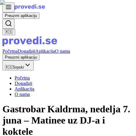
Preuzmi aplikaciju
🇷🇸
Početna
Događaji
Aplikacija
O nama
Preuzmi aplikaciju
🇷🇸
Srpski
Početna
Događaji
Aplikacija
O nama
Gastrobar Kaldrma, nedelja 7.
juna – Matinee uz DJ-a i
koktele