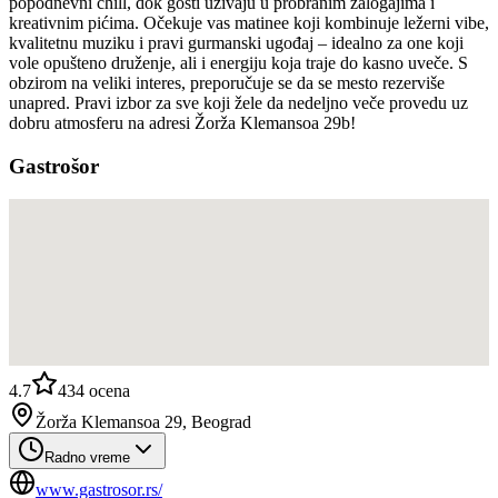
popodnevni chill, dok gosti uživaju u probranim zalogajima i
kreativnim pićima. Očekuje vas matinee koji kombinuje ležerni vibe,
kvalitetnu muziku i pravi gurmanski ugođaj – idealno za one koji
vole opušteno druženje, ali i energiju koja traje do kasno uveče. S
obzirom na veliki interes, preporučuje se da se mesto rezerviše
unapred. Pravi izbor za sve koji žele da nedeljno veče provedu uz
dobru atmosferu na adresi Žorža Klemansoa 29b!
Gastrošor
4.7
434
ocena
Žorža Klemansoa 29, Beograd
Radno vreme
www.gastrosor.rs/