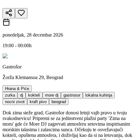
ponedeljak, 28 decembar 2026
19:00 - 00:00h
Gastrošor
Žorža Klemansoa 29, Beograd
Hrana & Piće
zurka
dj
kokteli
more dj
gastrosor
lokalna kuhinja
nocni zivot
kraft pivo
beograd
Dok zima steže grad, Gastrošor donosi letnji vajb pravo u tvoju
svakodnevicu! Pripremi se za jedinstveni plažni party 'Zima na
moru' gde će More DJ zagrevati atmosferu setovima inspirisanim
morskim talasima i zalascima sunca. Očekuju te osvežavajući
kokteli, opuštena atmosfera, i doživljaj kao da si na letovanju, dok