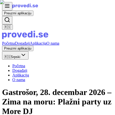
Preuzmi aplikaciju
🇷🇸
Početna
Događaji
Aplikacija
O nama
Preuzmi aplikaciju
🇷🇸
Srpski
Početna
Događaji
Aplikacija
O nama
Gastrošor, 28. decembar 2026 –
Zima na moru: Plažni party uz
More DJ