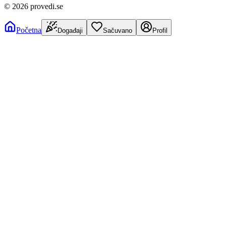
©
2026
provedi.se
Početna
Događaji
Sačuvano
Profil