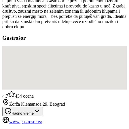
napolju vlada hladnoća. Gastrošor je poznat po odličnom izboru
kraft piva, srpskim specijalitetima i provodu do kasno u noć. Zgrabi
društvo, zauzmi mesto na zelenim zonama ili udobnim klupama i
prepusti se energiji mora – bez potrebe da putuješ van grada. Idealna
prilika da zimski dan pretvoriš u letnje veče uz odličnu muziku i
dobru ekipu!
Gastrošor
4.7
434
ocena
Žorža Klemansoa 29, Beograd
Radno vreme
www.gastrosor.rs/