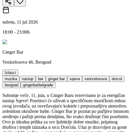
subota, 11 jul 2026
18:00 - 23:00h
Ginger Bar
Venizelosova 46, Beograd
Izlasci
muzika
nastup
bar
ginger bar
sqeva
venizelosova
dorcol
beograd
gingerbarbelgrade
Subotnje veče, 11. jula, u Ginger Baru rezervisano je za energičan
nastup Sqeve! Posetioci će uživati u specifičnom muzičkom miksu
ovog izvođača, uz osvežavajuće koktele i prepoznatljivu atmosferu
zelenilom okružene bašte. Ginger Bar je poznat po pažljivo biranom
uređenju i pažnji prema detaljima, što svako druženje čini posebnim.
Ovo je idealna prilika za sve ljubitelje dobre muzike, prijatnog
društva i letnjih izlazaka u srcu Dorćola. Ulaz je dozvoljen za goste