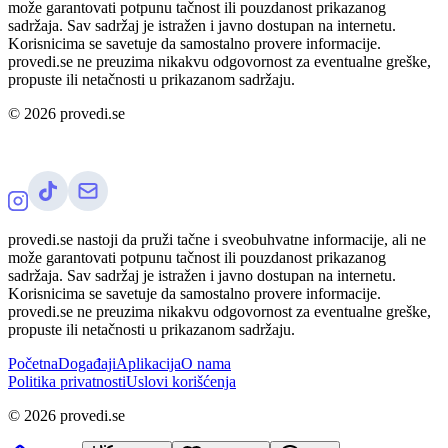
može garantovati potpunu tačnost ili pouzdanost prikazanog
sadržaja. Sav sadržaj je istražen i javno dostupan na internetu.
Korisnicima se savetuje da samostalno provere informacije.
provedi.se ne preuzima nikakvu odgovornost za eventualne greške,
propuste ili netačnosti u prikazanom sadržaju.
©
2026
provedi.se
provedi.se nastoji da pruži tačne i sveobuhvatne informacije, ali ne
može garantovati potpunu tačnost ili pouzdanost prikazanog
sadržaja. Sav sadržaj je istražen i javno dostupan na internetu.
Korisnicima se savetuje da samostalno provere informacije.
provedi.se ne preuzima nikakvu odgovornost za eventualne greške,
propuste ili netačnosti u prikazanom sadržaju.
Početna
Događaji
Aplikacija
O nama
Politika privatnosti
Uslovi korišćenja
©
2026
provedi.se