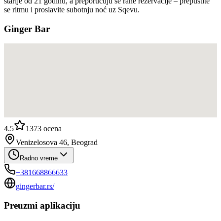
starije od 21 godinu, a preporučuju se rane rezervacije – prepustite
se ritmu i proslavite subotnju noć uz Sqevu.
Ginger Bar
4.5
1373
ocena
Venizelosova 46, Beograd
Radno vreme
+381668866633
gingerbar.rs/
Preuzmi aplikaciju