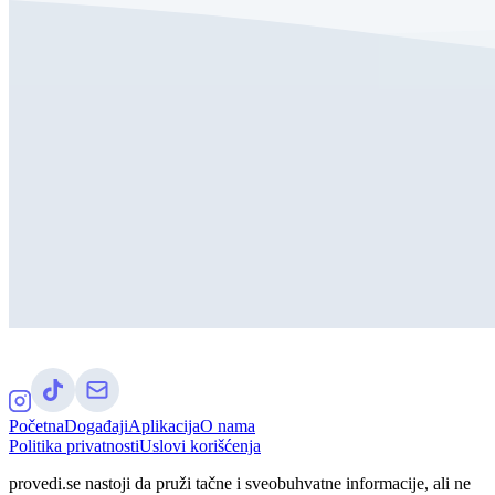
Početna
Događaji
Aplikacija
O nama
Politika privatnosti
Uslovi korišćenja
provedi.se nastoji da pruži tačne i sveobuhvatne informacije, ali ne