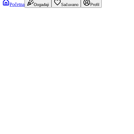
Početna
Događaji
Sačuvano
Profil