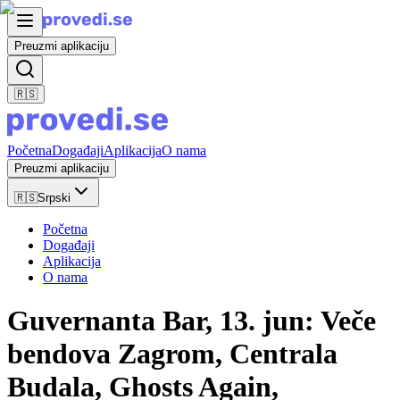
Preuzmi aplikaciju
🇷🇸
Početna
Događaji
Aplikacija
O nama
Preuzmi aplikaciju
🇷🇸
Srpski
Početna
Događaji
Aplikacija
O nama
Guvernanta Bar, 13. jun: Veče
bendova Zagrom, Centrala
Budala, Ghosts Again,