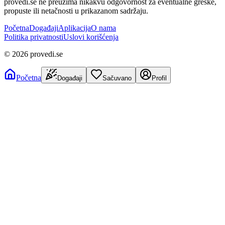
provedi.se ne preuzima nikakvu odgovornost za eventualne greške,
propuste ili netačnosti u prikazanom sadržaju.
Početna
Događaji
Aplikacija
O nama
Politika privatnosti
Uslovi korišćenja
©
2026
provedi.se
Početna
Događaji
Sačuvano
Profil