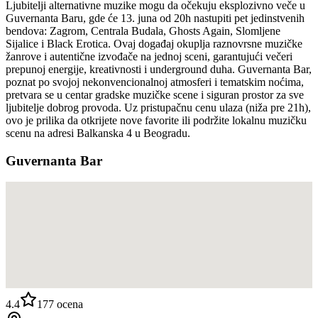
Ljubitelji alternativne muzike mogu da očekuju eksplozivno veče u
Guvernanta Baru, gde će 13. juna od 20h nastupiti pet jedinstvenih
bendova: Zagrom, Centrala Budala, Ghosts Again, Slomljene
Sijalice i Black Erotica. Ovaj događaj okuplja raznovrsne muzičke
žanrove i autentične izvođače na jednoj sceni, garantujući večeri
prepunoj energije, kreativnosti i underground duha. Guvernanta Bar,
poznat po svojoj nekonvencionalnoj atmosferi i tematskim noćima,
pretvara se u centar gradske muzičke scene i siguran prostor za sve
ljubitelje dobrog provoda. Uz pristupačnu cenu ulaza (niža pre 21h),
ovo je prilika da otkrijete nove favorite ili podržite lokalnu muzičku
scenu na adresi Balkanska 4 u Beogradu.
Guvernanta Bar
4.4
177
ocena