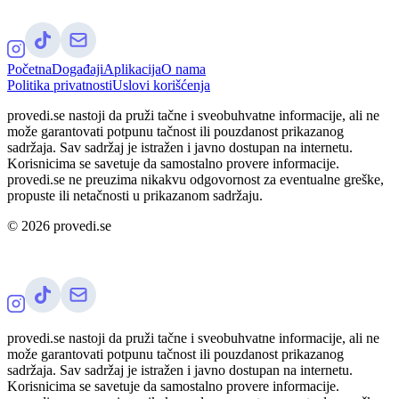
Početna
Događaji
Aplikacija
O nama
Politika privatnosti
Uslovi korišćenja
provedi.se nastoji da pruži tačne i sveobuhvatne informacije, ali ne
može garantovati potpunu tačnost ili pouzdanost prikazanog
sadržaja. Sav sadržaj je istražen i javno dostupan na internetu.
Korisnicima se savetuje da samostalno provere informacije.
provedi.se ne preuzima nikakvu odgovornost za eventualne greške,
propuste ili netačnosti u prikazanom sadržaju.
©
2026
provedi.se
provedi.se nastoji da pruži tačne i sveobuhvatne informacije, ali ne
može garantovati potpunu tačnost ili pouzdanost prikazanog
sadržaja. Sav sadržaj je istražen i javno dostupan na internetu.
Korisnicima se savetuje da samostalno provere informacije.