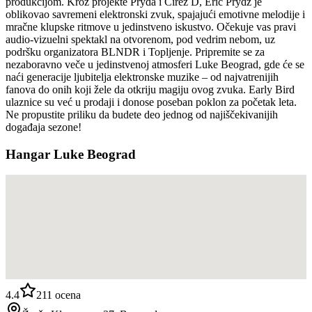
produkcijom. Kroz projekte Pryda i Cirez D, Eric Prydz je
oblikovao savremeni elektronski zvuk, spajajući emotivne melodije i
mračne klupske ritmove u jedinstveno iskustvo. Očekuje vas pravi
audio-vizuelni spektakl na otvorenom, pod vedrim nebom, uz
podršku organizatora BLNDR i Topljenje. Pripremite se za
nezaboravno veče u jedinstvenoj atmosferi Luke Beograd, gde će se
naći generacije ljubitelja elektronske muzike – od najvatrenijih
fanova do onih koji žele da otkriju magiju ovog zvuka. Early Bird
ulaznice su već u prodaji i donose poseban poklon za početak leta.
Ne propustite priliku da budete deo jednog od najiščekivanijih
događaja sezone!
Hangar Luke Beograd
4.4
211
ocena