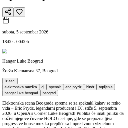
subota, 5 septembar 2026
18:00 - 00:00h
Hangar Luke Beograd
Žorža Klemansoa 37, Beograd
Izlasci
elektronska muzika
dj
openair
eric prydz
blndr
topljenje
hangar luke beograd
beograd
Elektronska scena Beograda sprema se za spektakl kakav se retko
viđa – Eric Prydz, legendarni producent i DJ, stiže 5. septembra
2026. u OpenAir Corner Luke Beograd! Publika će imati priliku da
doživi njegove čuvene HOLO nastupe, gde se prepoznatljiva
progressive house muzika prepliće sa impresivnom vizuelnom