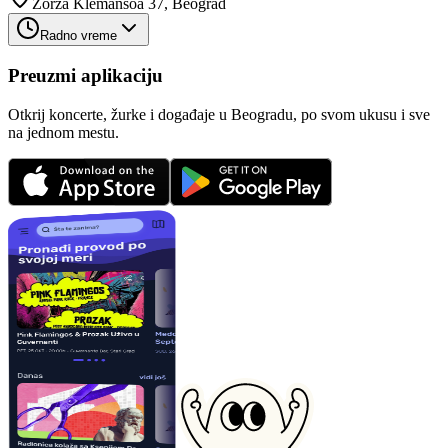
Žorža Klemansoa 37, Beograd
Radno vreme
Preuzmi aplikaciju
Otkrij koncerte, žurke i događaje u Beogradu, po svom ukusu i sve
na jednom mestu.