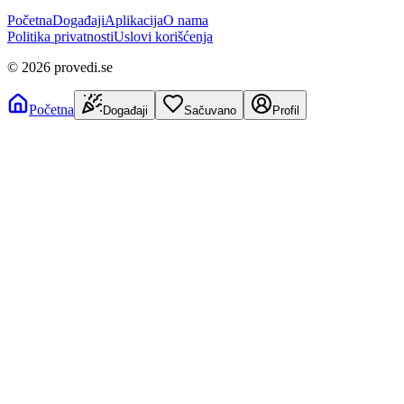
Početna
Događaji
Aplikacija
O nama
Politika privatnosti
Uslovi korišćenja
©
2026
provedi.se
Početna
Događaji
Sačuvano
Profil