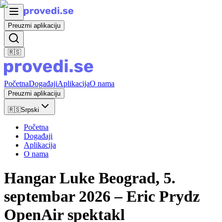
Preuzmi aplikaciju
🇷🇸
Početna
Događaji
Aplikacija
O nama
Preuzmi aplikaciju
🇷🇸
Srpski
Početna
Događaji
Aplikacija
O nama
Hangar Luke Beograd, 5.
septembar 2026 – Eric Prydz
OpenAir spektakl