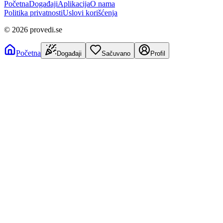
Početna
Događaji
Aplikacija
O nama
Politika privatnosti
Uslovi korišćenja
©
2026
provedi.se
Početna
Događaji
Sačuvano
Profil