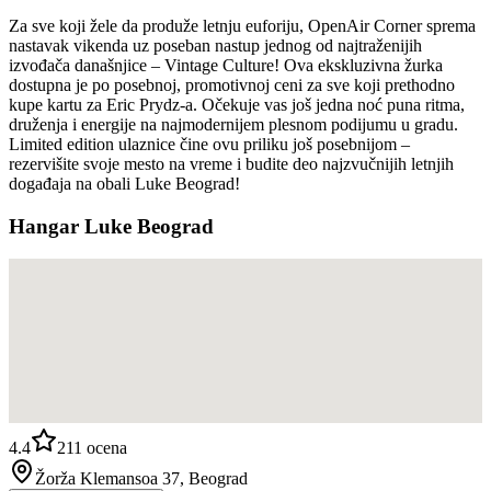
Za sve koji žele da produže letnju euforiju, OpenAir Corner sprema
nastavak vikenda uz poseban nastup jednog od najtraženijih
izvođača današnjice – Vintage Culture! Ova ekskluzivna žurka
dostupna je po posebnoj, promotivnoj ceni za sve koji prethodno
kupe kartu za Eric Prydz-a. Očekuje vas još jedna noć puna ritma,
druženja i energije na najmodernijem plesnom podijumu u gradu.
Limited edition ulaznice čine ovu priliku još posebnijom –
rezervišite svoje mesto na vreme i budite deo najzvučnijih letnjih
događaja na obali Luke Beograd!
Hangar Luke Beograd
4.4
211
ocena
Žorža Klemansoa 37, Beograd