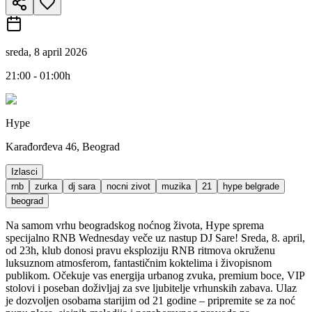
sreda, 8 april 2026
21:00 - 01:00h
Hype
Karađorđeva 46, Beograd
Izlasci
rnb
zurka
dj sara
nocni zivot
muzika
21
hype belgrade
beograd
Na samom vrhu beogradskog noćnog života, Hype sprema
specijalno RNB Wednesday veče uz nastup DJ Sare! Sreda, 8. april,
od 23h, klub donosi pravu eksploziju RNB ritmova okruženu
luksuznom atmosferom, fantastičnim koktelima i živopisnom
publikom. Očekuje vas energija urbanog zvuka, premium boce, VIP
stolovi i poseban doživljaj za sve ljubitelje vrhunskih zabava. Ulaz
je dozvoljen osobama starijim od 21 godine – pripremite se za noć