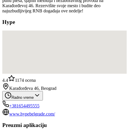
punu plesa, sjajnih melodija i nezaboravnog provoda na
Karađorđevoj 46. Rezervišite svoje mesto i budite deo
najuzbudljivijeg RNB događaja ove nedelje!
Hype
4.4
1174
ocena
Karađorđeva 46, Beograd
Radno vreme
+381654495555
www.hypebelgrade.com/
Preuzmi aplikaciju