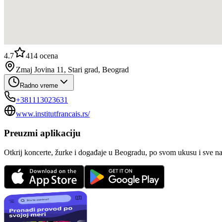
4.7
414
ocena
Zmaj Jovina 11, Stari grad, Beograd
Radno vreme
+381113023631
www.institutfrancais.rs/
Preuzmi aplikaciju
Otkrij koncerte, žurke i događaje u Beogradu, po svom ukusu i sve n