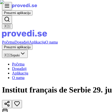
Preuzmi aplikaciju
🇷🇸
Početna
Događaji
Aplikacija
O nama
Preuzmi aplikaciju
🇷🇸
Srpski
Početna
Događaji
Aplikacija
O nama
Institut français de Serbie 29. j