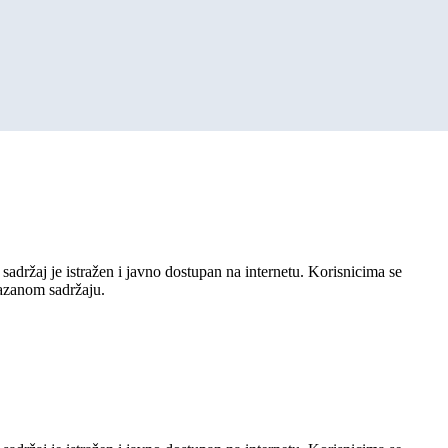
sadržaj je istražen i javno dostupan na internetu. Korisnicima se
kazanom sadržaju.