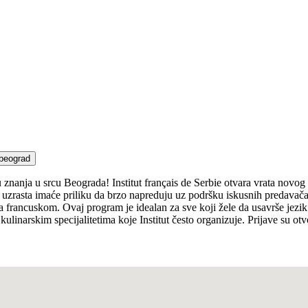
beograd
 znanja u srcu Beograda! Institut français de Serbie otvara vrata novog 
vih uzrasta imaće priliku da brzo napreduju uz podršku iskusnih predava
francuskom. Ovaj program je idealan za sve koji žele da usavrše jezik 
ulinarskim specijalitetima koje Institut često organizuje. Prijave su ot