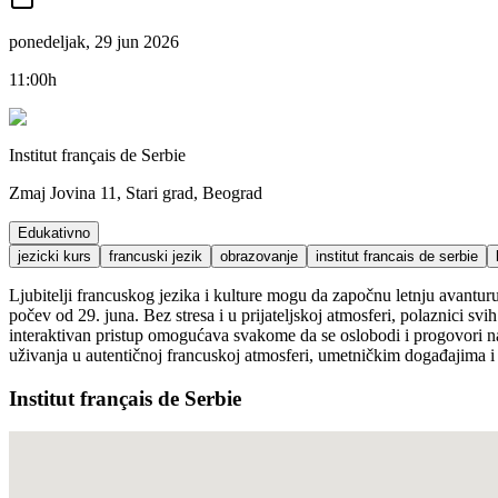
ponedeljak, 29 jun 2026
11:00h
Institut français de Serbie
Zmaj Jovina 11, Stari grad, Beograd
Edukativno
jezicki kurs
francuski jezik
obrazovanje
institut francais de serbie
Ljubitelji francuskog jezika i kulture mogu da započnu letnju avanturu
počev od 29. juna. Bez stresa i u prijateljskoj atmosferi, polaznici s
interaktivan pristup omogućava svakome da se oslobodi i progovori na 
uživanja u autentičnoj francuskoj atmosferi, umetničkim događajima i k
Institut français de Serbie