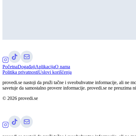
Početna
Događaji
Aplikacija
O nama
Politika privatnosti
Uslovi korišćenja
provedi.se nastoji da pruži tačne i sveobuhvatne informacije, ali ne m
savetuje da samostalno provere informacije. provedi.se ne preuzima n
©
2026
provedi.se