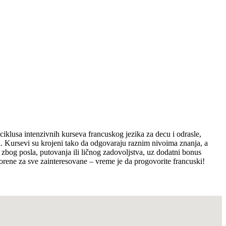
ciklusa intenzivnih kurseva francuskog jezika za decu i odrasle,
ča. Kursevi su krojeni tako da odgovaraju raznim nivoima znanja, a
zbog posla, putovanja ili ličnog zadovoljstva, uz dodatni bonus
vorene za sve zainteresovane – vreme je da progovorite francuski!