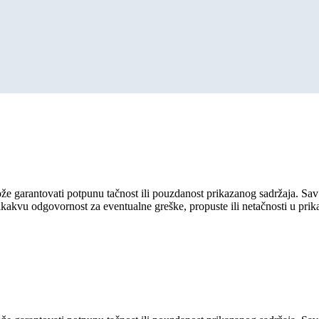
ože garantovati potpunu tačnost ili pouzdanost prikazanog sadržaja. Sav 
ikakvu odgovornost za eventualne greške, propuste ili netačnosti u pri