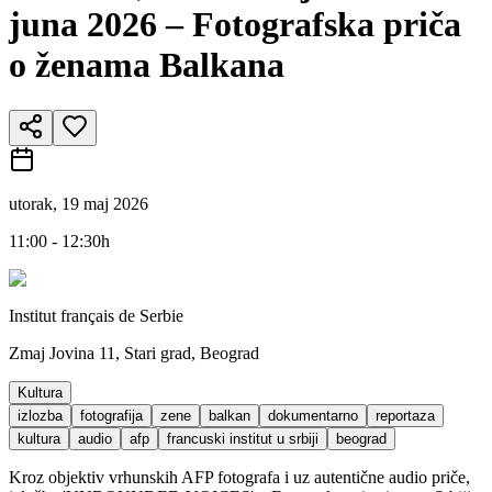
juna 2026 – Fotografska priča
o ženama Balkana
utorak, 19 maj 2026
11:00 - 12:30h
Institut français de Serbie
Zmaj Jovina 11, Stari grad, Beograd
Kultura
izlozba
fotografija
zene
balkan
dokumentarno
reportaza
kultura
audio
afp
francuski institut u srbiji
beograd
Kroz objektiv vrhunskih AFP fotografa i uz autentične audio priče,