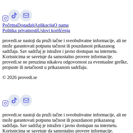
Početna
Događaji
Aplikacija
O nama
Politika privatnosti
Uslovi korišćenja
provedi.se nastoji da pruži tačne i sveobuhvatne informacije, ali ne
može garantovati potpunu tačnost ili pouzdanost prikazanog
sadržaja. Sav sadržaj je istražen i javno dostupan na internetu.
Korisnicima se savetuje da samostalno provere informacije.
provedi.se ne preuzima nikakvu odgovornost za eventualne greške,
propuste ili netačnosti u prikazanom sadržaju.
©
2026
provedi.se
provedi.se nastoji da pruži tačne i sveobuhvatne informacije, ali ne
može garantovati potpunu tačnost ili pouzdanost prikazanog
sadržaja. Sav sadržaj je istražen i javno dostupan na internetu.
Korisnicima se savetuje da samostalno provere informacije.