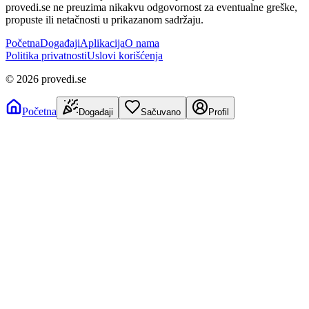
provedi.se ne preuzima nikakvu odgovornost za eventualne greške,
propuste ili netačnosti u prikazanom sadržaju.
Početna
Događaji
Aplikacija
O nama
Politika privatnosti
Uslovi korišćenja
©
2026
provedi.se
Početna
Događaji
Sačuvano
Profil