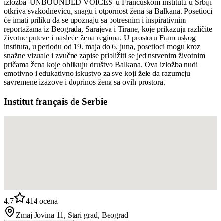
izložba 'UNBOUNDED VOICES' u Francuskom institutu u Srbiji
otkriva svakodnevicu, snagu i otpornost žena sa Balkana. Posetioci
će imati priliku da se upoznaju sa potresnim i inspirativnim
reportažama iz Beograda, Sarajeva i Tirane, koje prikazuju različite
životne puteve i nasleđe žena regiona. U prostoru Francuskog
instituta, u periodu od 19. maja do 6. juna, posetioci mogu kroz
snažne vizuale i zvučne zapise približiti se jedinstvenim životnim
pričama žena koje oblikuju društvo Balkana. Ova izložba nudi
emotivno i edukativno iskustvo za sve koji žele da razumeju
savremene izazove i doprinos žena sa ovih prostora.
Institut français de Serbie
4.7
414
ocena
Zmaj Jovina 11, Stari grad, Beograd