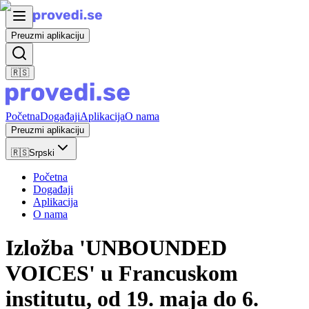
Preuzmi aplikaciju
🇷🇸
Početna
Događaji
Aplikacija
O nama
Preuzmi aplikaciju
🇷🇸
Srpski
Početna
Događaji
Aplikacija
O nama
Izložba 'UNBOUNDED
VOICES' u Francuskom
institutu, od 19. maja do 6.