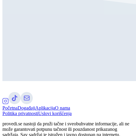
Početna
Događaji
Aplikacija
O nama
Politika privatnosti
Uslovi korišćenja
provedi.se nastoji da pruži tačne i sveobuhvatne informacije, ali ne
može garantovati potpunu tačnost ili pouzdanost prikazanog
sadržaja. Sav sadržaj je istražen i javno dostupan na internetu.