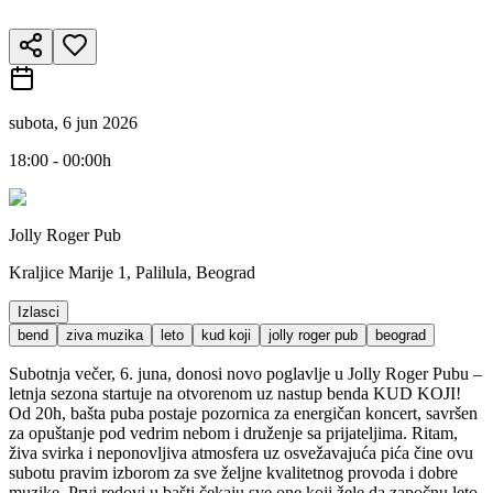
subota, 6 jun 2026
18:00 - 00:00h
Jolly Roger Pub
Kraljice Marije 1, Palilula, Beograd
Izlasci
bend
ziva muzika
leto
kud koji
jolly roger pub
beograd
Subotnja večer, 6. juna, donosi novo poglavlje u Jolly Roger Pubu –
letnja sezona startuje na otvorenom uz nastup benda KUD KOJI!
Od 20h, bašta puba postaje pozornica za energičan koncert, savršen
za opuštanje pod vedrim nebom i druženje sa prijateljima. Ritam,
živa svirka i neponovljiva atmosfera uz osvežavajuća pića čine ovu
subotu pravim izborom za sve željne kvalitetnog provoda i dobre
muzike. Prvi redovi u bašti čekaju sve one koji žele da započnu leto