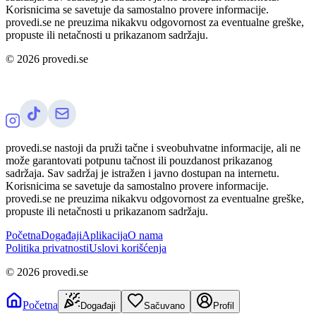
Korisnicima se savetuje da samostalno provere informacije.
provedi.se ne preuzima nikakvu odgovornost za eventualne greške,
propuste ili netačnosti u prikazanom sadržaju.
©
2026
provedi.se
provedi.se nastoji da pruži tačne i sveobuhvatne informacije, ali ne
može garantovati potpunu tačnost ili pouzdanost prikazanog
sadržaja. Sav sadržaj je istražen i javno dostupan na internetu.
Korisnicima se savetuje da samostalno provere informacije.
provedi.se ne preuzima nikakvu odgovornost za eventualne greške,
propuste ili netačnosti u prikazanom sadržaju.
Početna
Događaji
Aplikacija
O nama
Politika privatnosti
Uslovi korišćenja
©
2026
provedi.se
Početna
Događaji
Sačuvano
Profil