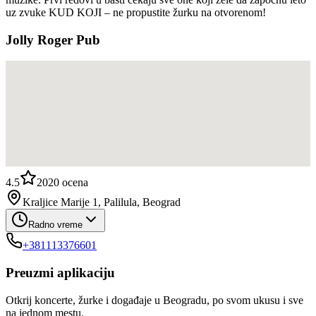
uz zvuke KUD KOJI – ne propustite žurku na otvorenom!
Jolly Roger Pub
4.5
2020
ocena
Kraljice Marije 1, Palilula, Beograd
Radno vreme
+381113376601
Preuzmi aplikaciju
Otkrij koncerte, žurke i događaje u Beogradu, po svom ukusu i sve
na jednom mestu.