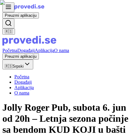
Preuzmi aplikaciju
🇷🇸
Početna
Događaji
Aplikacija
O nama
Preuzmi aplikaciju
🇷🇸
Srpski
Početna
Događaji
Aplikacija
O nama
Jolly Roger Pub, subota 6. jun
od 20h – Letnja sezona počinje
sa bendom KUD KOJI u bašti