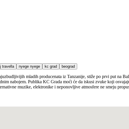
j travella
nyege nyege
kc grad
beograd
juzbudljivijih mladih producenata iz Tanzanije, stiže po prvi put na Ba
kidnim nabojem. Publika KC Grada moći će da iskusi zvuke koji osvajaj
lternativne muzike, elektronike i neponovljive atmosfere ne smeju propus