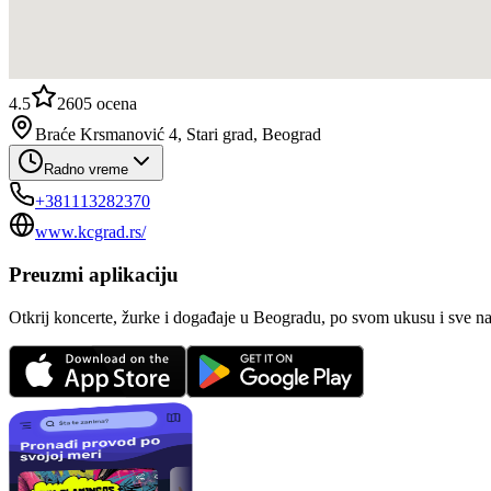
4.5
2605
ocena
Braće Krsmanović 4, Stari grad, Beograd
Radno vreme
+381113282370
www.kcgrad.rs/
Preuzmi aplikaciju
Otkrij koncerte, žurke i događaje u Beogradu, po svom ukusu i sve n