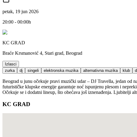
petak, 19 jun 2026
20:00 - 00:00h
KC GRAD
Braće Krsmanović 4, Stari grad, Beograd
Izlasci
zurka
dj
singeli
elektronska muzika
alternativna muzika
klub
d
Beograd u junu očekuje pravi muzički udar – DJ Travella, jedan od na
futurističke klupske energije garantuje noć ispunjenu plesom i nepre
Očekuje se i dodatni lineup, što obećava još iznenađenja. Ljubitelji a
KC GRAD