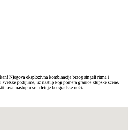
lkan! Njegova eksplozivna kombinacija brzog singeli ritma i
u svetske podijume, uz nastup koji pomera granice klupske scene.
titi ovaj nastup u srcu letnje beogradske noći.