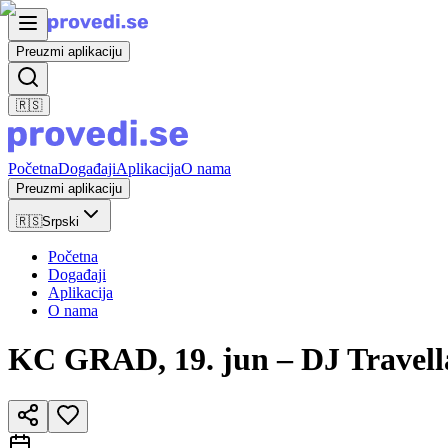
Preuzmi aplikaciju
🇷🇸
Početna
Događaji
Aplikacija
O nama
Preuzmi aplikaciju
🇷🇸
Srpski
Početna
Događaji
Aplikacija
O nama
KC GRAD, 19. jun – DJ Travella