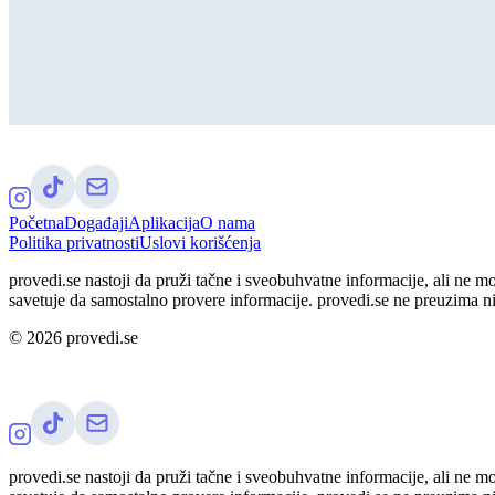
Početna
Događaji
Aplikacija
O nama
Politika privatnosti
Uslovi korišćenja
provedi.se nastoji da pruži tačne i sveobuhvatne informacije, ali ne m
savetuje da samostalno provere informacije. provedi.se ne preuzima n
©
2026
provedi.se
provedi.se nastoji da pruži tačne i sveobuhvatne informacije, ali ne m