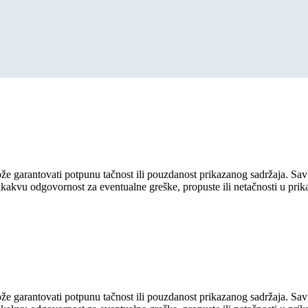
ože garantovati potpunu tačnost ili pouzdanost prikazanog sadržaja. Sav 
ikakvu odgovornost za eventualne greške, propuste ili netačnosti u pri
ože garantovati potpunu tačnost ili pouzdanost prikazanog sadržaja. Sav 