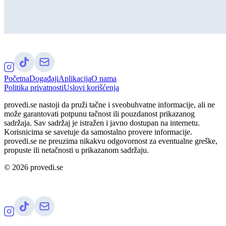
Početna
Događaji
Aplikacija
O nama
Politika privatnosti
Uslovi korišćenja
provedi.se nastoji da pruži tačne i sveobuhvatne informacije, ali ne
može garantovati potpunu tačnost ili pouzdanost prikazanog
sadržaja. Sav sadržaj je istražen i javno dostupan na internetu.
Korisnicima se savetuje da samostalno provere informacije.
provedi.se ne preuzima nikakvu odgovornost za eventualne greške,
propuste ili netačnosti u prikazanom sadržaju.
©
2026
provedi.se