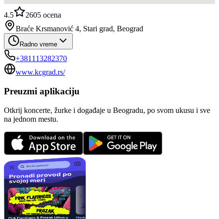
4.5
2605
ocena
Braće Krsmanović 4, Stari grad, Beograd
Radno vreme
+381113282370
www.kcgrad.rs/
Preuzmi aplikaciju
Otkrij koncerte, žurke i događaje u Beogradu, po svom ukusu i sve
na jednom mestu.