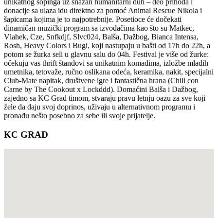
unikatnog šopinga uz snažan humanitarni duh – deo prihoda i
donacije sa ulaza idu direktno za pomoć Animal Rescue Nikola i
šapicama kojima je to najpotrebnije. Posetioce će dočekati
dinamičan muzički program sa izvođačima kao što su Matkec,
Vlahek, Cze, Snfkdjf, Slvc024, Balša, Dažbog, Bianca Intensa,
Rosh, Heavy Colors i Bugi, koji nastupaju u bašti od 17h do 22h, a
potom se žurka seli u glavnu salu do 04h. Festival je više od žurke:
očekuju vas thrift štandovi sa unikatnim komadima, izložbe mladih
umetnika, tetovaže, ručno oslikana odeća, keramika, nakit, specijalni
Club-Mate napitak, društvene igre i fantastična hrana (Chili con
Carne by The Cookout x Lockddd). Domaćini Balša i Dažbog,
zajedno sa KC Grad timom, stvaraju pravu letnju oazu za sve koji
žele da daju svoj doprinos, uživaju u alternativnom programu i
pronađu nešto posebno za sebe ili svoje prijatelje.
KC GRAD