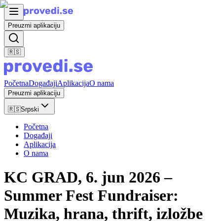
Preuzmi aplikaciju
🇷🇸
Početna
Događaji
Aplikacija
O nama
Preuzmi aplikaciju
🇷🇸
Srpski
Početna
Događaji
Aplikacija
O nama
KC GRAD, 6. jun 2026 –
Summer Fest Fundraiser:
Muzika, hrana, thrift, izložbe