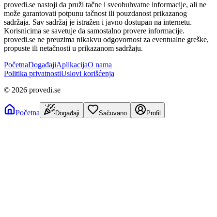
provedi.se nastoji da pruži tačne i sveobuhvatne informacije, ali ne
može garantovati potpunu tačnost ili pouzdanost prikazanog
sadržaja. Sav sadržaj je istražen i javno dostupan na internetu.
Korisnicima se savetuje da samostalno provere informacije.
provedi.se ne preuzima nikakvu odgovornost za eventualne greške,
propuste ili netačnosti u prikazanom sadržaju.
Početna
Događaji
Aplikacija
O nama
Politika privatnosti
Uslovi korišćenja
©
2026
provedi.se
Početna
Događaji
Sačuvano
Profil