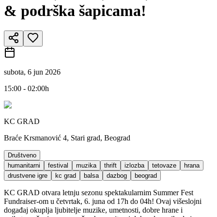
& podrška šapicama!
subota, 6 jun 2026
15:00 - 02:00h
KC GRAD
Braće Krsmanović 4, Stari grad, Beograd
Društveno
humanitarni
festival
muzika
thrift
izlozba
tetovaze
hrana
drustvene igre
kc grad
balsa
dazbog
beograd
KC GRAD otvara letnju sezonu spektakularnim Summer Fest
Fundraiser-om u četvrtak, 6. juna od 17h do 04h! Ovaj višeslojni
događaj okuplja ljubitelje muzike, umetnosti, dobre hrane i