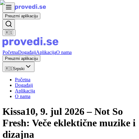
Preuzmi aplikaciju
🇷🇸
Početna
Događaji
Aplikacija
O nama
Preuzmi aplikaciju
🇷🇸
Srpski
Početna
Događaji
Aplikacija
O nama
Kissa10, 9. jul 2026 – Not So
Fresh: Veče eklektične muzike i
dizajna