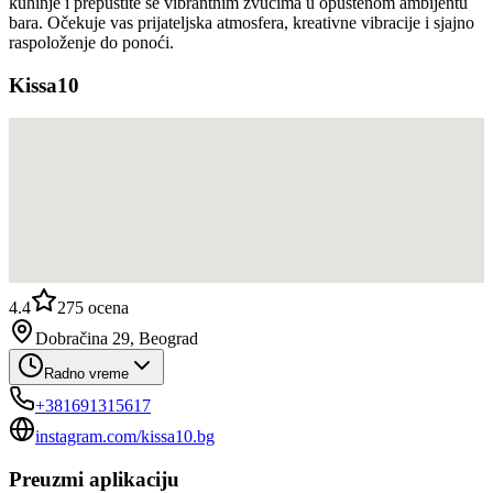
kuhinje i prepustite se vibrantnim zvucima u opuštenom ambijentu
bara. Očekuje vas prijateljska atmosfera, kreativne vibracije i sjajno
raspoloženje do ponoći.
Kissa10
4.4
275
ocena
Dobračina 29, Beograd
Radno vreme
+381691315617
instagram.com/kissa10.bg
Preuzmi aplikaciju