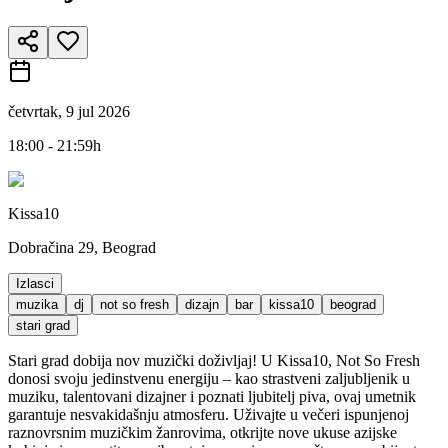
četvrtak, 9 jul 2026
18:00 - 21:59h
Kissa10
Dobračina 29, Beograd
Izlasci
muzika
dj
not so fresh
dizajn
bar
kissa10
beograd
stari grad
Stari grad dobija nov muzički doživljaj! U Kissa10, Not So Fresh
donosi svoju jedinstvenu energiju – kao strastveni zaljubljenik u
muziku, talentovani dizajner i poznati ljubitelj piva, ovaj umetnik
garantuje nesvakidašnju atmosferu. Uživajte u večeri ispunjenoj
raznovrsnim muzičkim žanrovima, otkrijte nove ukuse azijske