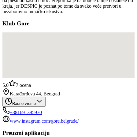
da plešu do kasno u noć. Preporuka je da dođete ranije i ostanete do
kraja, jer DESPIC je poznat po tome da svako veče pretvori u
nezaboravno muzičko iskustvo.
Klub Gore
5.0
7
ocena
Karađorđeva 44, Beograd
Radno vreme
+381691395970
www.instagram.com/gore.belgrade/
Preuzmi aplikaciju