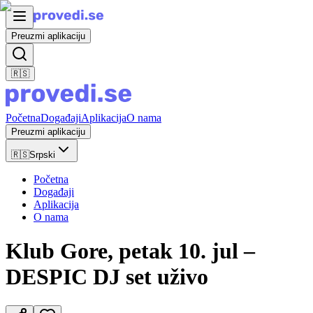
Preuzmi aplikaciju
🇷🇸
Početna
Događaji
Aplikacija
O nama
Preuzmi aplikaciju
🇷🇸
Srpski
Početna
Događaji
Aplikacija
O nama
Klub Gore, petak 10. jul –
DESPIC DJ set uživo