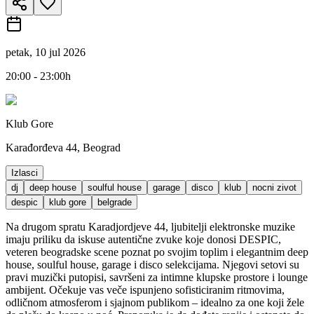
petak, 10 jul 2026
20:00 - 23:00h
Klub Gore
Karađorđeva 44, Beograd
Izlasci
dj
deep house
soulful house
garage
disco
klub
nocni zivot
despic
klub gore
belgrade
Na drugom spratu Karadjordjeve 44, ljubitelji elektronske muzike
imaju priliku da iskuse autentične zvuke koje donosi DESPIC,
veteren beogradske scene poznat po svojim toplim i elegantnim deep
house, soulful house, garage i disco selekcijama. Njegovi setovi su
pravi muzički putopisi, savršeni za intimne klupske prostore i lounge
ambijent. Očekuje vas veče ispunjeno sofisticiranim ritmovima,
odličnom atmosferom i sjajnom publikom – idealno za one koji žele