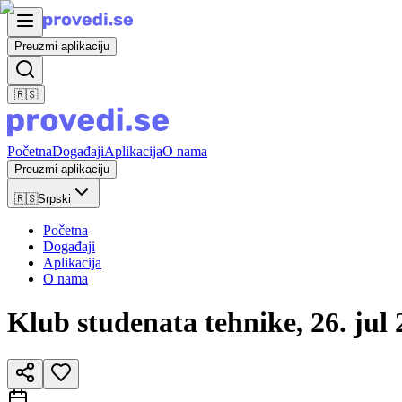
Preuzmi aplikaciju
🇷🇸
Početna
Događaji
Aplikacija
O nama
Preuzmi aplikaciju
🇷🇸
Srpski
Početna
Događaji
Aplikacija
O nama
Klub studenata tehnike, 26. 