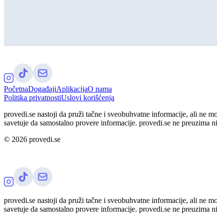
Početna
Događaji
Aplikacija
O nama
Politika privatnosti
Uslovi korišćenja
provedi.se nastoji da pruži tačne i sveobuhvatne informacije, ali ne m
savetuje da samostalno provere informacije. provedi.se ne preuzima n
©
2026
provedi.se
provedi.se nastoji da pruži tačne i sveobuhvatne informacije, ali ne m
savetuje da samostalno provere informacije. provedi.se ne preuzima n