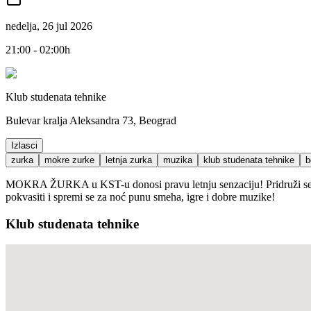
nedelja, 26 jul 2026
21:00 - 02:00h
Klub studenata tehnike
Bulevar kralja Aleksandra 73, Beograd
Izlasci
zurka
mokre zurke
letnja zurka
muzika
klub studenata tehnike
b
MOKRA ŽURKA u KST-u donosi pravu letnju senzaciju! Pridruži se eki
pokvasiti i spremi se za noć punu smeha, igre i dobre muzike!
Klub studenata tehnike