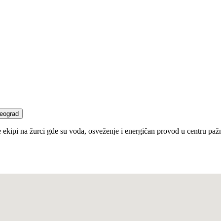
eograd
pi na žurci gde su voda, osveženje i energičan provod u centru pažnj