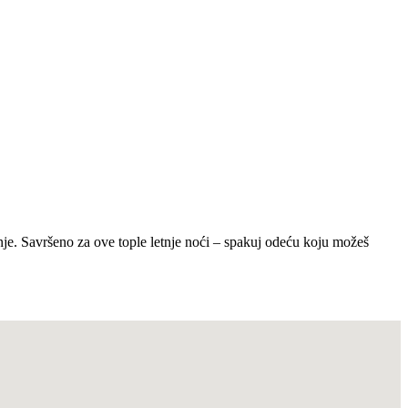
e. Savršeno za ove tople letnje noći – spakuj odeću koju možeš