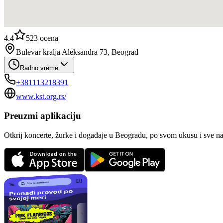
4.4
523
ocena
Bulevar kralja Aleksandra 73, Beograd
Radno vreme
+381113218391
www.kst.org.rs/
Preuzmi aplikaciju
Otkrij koncerte, žurke i događaje u Beogradu, po svom ukusu i sve n