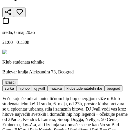
sreda, 6 maj 2026
21:00 - 01:30h
Klub studenata tehnike
Bulevar kralja Aleksandra 73, Beograd
Izlasci
zurka
hiphop
dj jvall
muzika
klubstudenatatehnike
beograd
Veče koje će odisati autentičnom hip hop energijom stiže u Klub
studenata tehnike! U sredu, 6. maja, od 23h, prostor kluba pretvara
se u epicentar urbanog stila i zaraznih bitova. DJ Jvall vodi vas kroz
hitove najvećih svetskih i domaćih hip hop legendi – očekujte pesme
od 2Pac-a, Kendrick Lamara, Snoop Dogga, Nellyja, 50 Centa,
Eminema, Jay-Z-a, ali i izdanja sa domaće scene kao što su Bad
Copy, BIGru i Paja Kratak, Smoke Mardeljano i Prti Bee Gee.