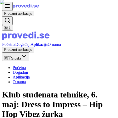
Preuzmi aplikaciju
🇷🇸
Početna
Događaji
Aplikacija
O nama
Preuzmi aplikaciju
🇷🇸
Srpski
Početna
Događaji
Aplikacija
O nama
Klub studenata tehnike, 6.
maj: Dress to Impress – Hip
Hop Vibez žurka