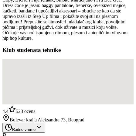
Dress code je jasan: baggy pantalone, trenerke, oversized majice,
kačketi, bandane i upečatljivi aksesoari – obucite se kao da ste
upravo izašli iz Step Up filma i pokažite svoj stil na plesnom
podijumu! Prepustite se atmosferi mladalačkog kluba, povoljnim
pićima i prijateljskoj gužvi, dok uživate u muzici koju volite.
Očekuje vas noć ispunjena ritmom, plesom i autentičnim vibe-om
hip hop kulture.
Klub studenata tehnike
4.4
523
ocena
Bulevar kralja Aleksandra 73, Beograd
Radno vreme