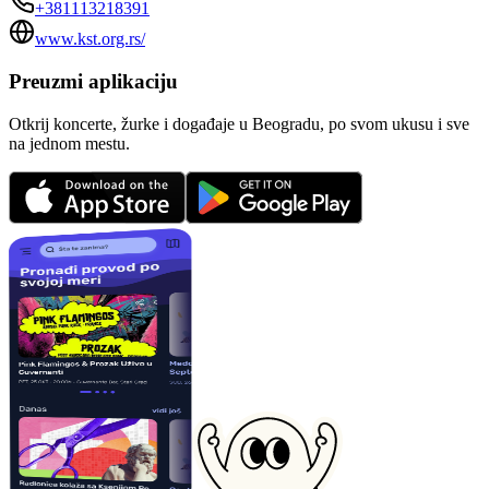
+381113218391
www.kst.org.rs/
Preuzmi aplikaciju
Otkrij koncerte, žurke i događaje u Beogradu, po svom ukusu i sve
na jednom mestu.