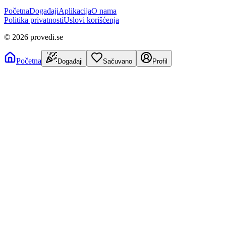
Početna
Događaji
Aplikacija
O nama
Politika privatnosti
Uslovi korišćenja
©
2026
provedi.se
Početna
Događaji
Sačuvano
Profil