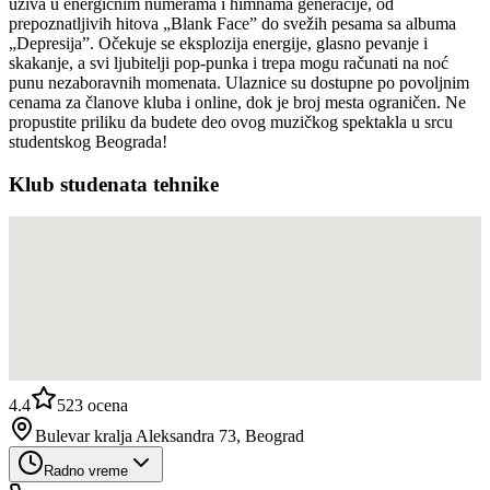
uživa u energičnim numerama i himnama generacije, od
prepoznatljivih hitova „Blank Face” do svežih pesama sa albuma
„Depresija”. Očekuje se eksplozija energije, glasno pevanje i
skakanje, a svi ljubitelji pop-punka i trepa mogu računati na noć
punu nezaboravnih momenata. Ulaznice su dostupne po povoljnim
cenama za članove kluba i online, dok je broj mesta ograničen. Ne
propustite priliku da budete deo ovog muzičkog spektakla u srcu
studentskog Beograda!
Klub studenata tehnike
4.4
523
ocena
Bulevar kralja Aleksandra 73, Beograd
Radno vreme