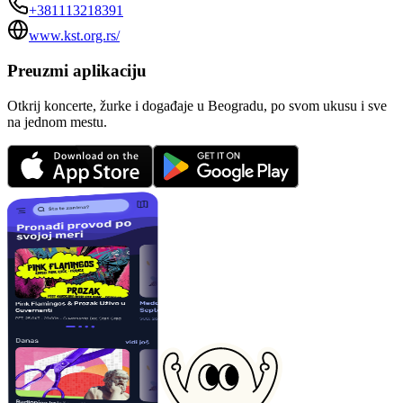
+381113218391
www.kst.org.rs/
Preuzmi aplikaciju
Otkrij koncerte, žurke i događaje u Beogradu, po svom ukusu i sve
na jednom mestu.