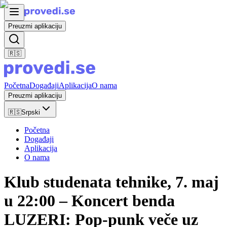
Preuzmi aplikaciju
🇷🇸
Početna
Događaji
Aplikacija
O nama
Preuzmi aplikaciju
🇷🇸
Srpski
Početna
Događaji
Aplikacija
O nama
Klub studenata tehnike, 7. maj
u 22:00 – Koncert benda
LUZERI: Pop-punk veče uz