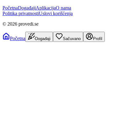
Početna
Događaji
Aplikacija
O nama
Politika privatnosti
Uslovi korišćenja
©
2026
provedi.se
Početna
Događaji
Sačuvano
Profil