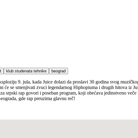
t
klub studenata tehnike
beograd
ksploziju 9. jula, kada Juice dolazi da proslavi 30 godina svog muzič
ni će se smenjivati zvuci legendarnog Hiphopiuma i drugih hitova iz Jui
 za srpski rap govori i poseban program, koji obećava jedinstveno veče z
Beograda, gde rap preuzima glavnu reč!