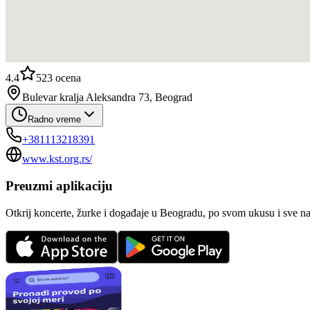
4.4
523
ocena
Bulevar kralja Aleksandra 73, Beograd
Radno vreme
+381113218391
www.kst.org.rs/
Preuzmi aplikaciju
Otkrij koncerte, žurke i događaje u Beogradu, po svom ukusu i sve n