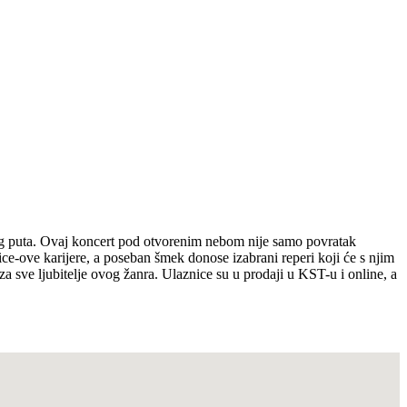
kog puta. Ovaj koncert pod otvorenim nebom nije samo povratak
ce-ove karijere, a poseban šmek donose izabrani reperi koji će s njim
a sve ljubitelje ovog žanra. Ulaznice su u prodaji u KST-u i online, a