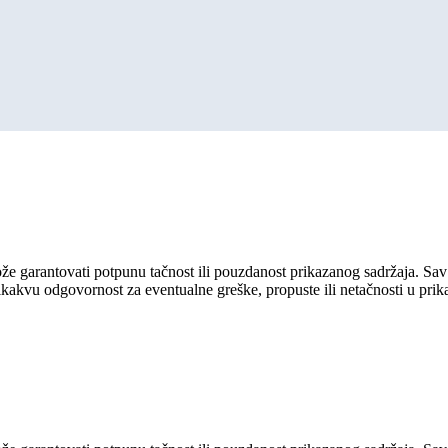
ože garantovati potpunu tačnost ili pouzdanost prikazanog sadržaja. Sav 
ikakvu odgovornost za eventualne greške, propuste ili netačnosti u pri