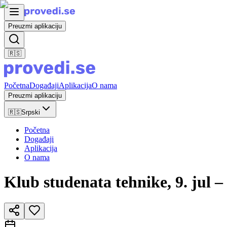
Preuzmi aplikaciju
🇷🇸
Početna
Događaji
Aplikacija
O nama
Preuzmi aplikaciju
🇷🇸
Srpski
Početna
Događaji
Aplikacija
O nama
Klub studenata tehnike, 9. jul 