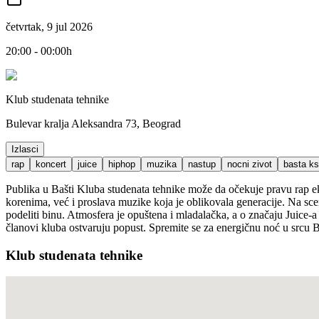
četvrtak, 9 jul 2026
20:00 - 00:00h
Klub studenata tehnike
Bulevar kralja Aleksandra 73, Beograd
Izlasci
rap
koncert
juice
hiphop
muzika
nastup
nocni zivot
basta ks
Publika u Bašti Kluba studenata tehnike može da očekuje pravu rap e
korenima, već i proslava muzike koja je oblikovala generacije. Na sce
podeliti binu. Atmosfera je opuštena i mladalačka, a o značaju Juice-a
članovi kluba ostvaruju popust. Spremite se za energičnu noć u srcu 
Klub studenata tehnike