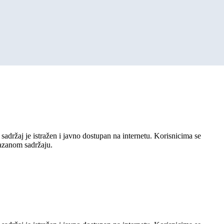
sadržaj je istražen i javno dostupan na internetu. Korisnicima se
kazanom sadržaju.