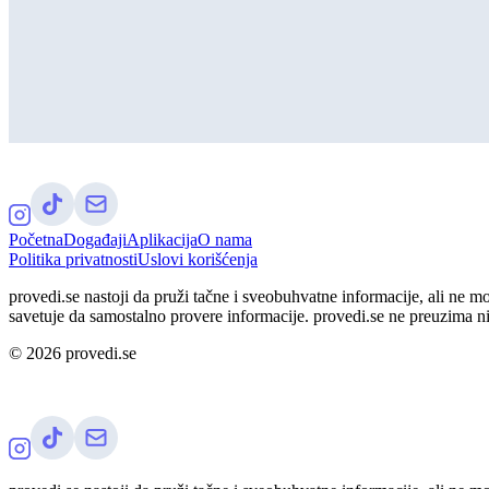
Početna
Događaji
Aplikacija
O nama
Politika privatnosti
Uslovi korišćenja
provedi.se nastoji da pruži tačne i sveobuhvatne informacije, ali ne m
savetuje da samostalno provere informacije. provedi.se ne preuzima n
©
2026
provedi.se