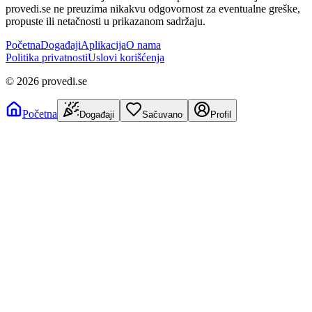
provedi.se ne preuzima nikakvu odgovornost za eventualne greške,
propuste ili netačnosti u prikazanom sadržaju.
Početna
Događaji
Aplikacija
O nama
Politika privatnosti
Uslovi korišćenja
©
2026
provedi.se
Početna
Događaji
Sačuvano
Profil