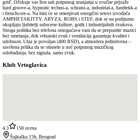
grid'. Očekuje vas šest sati potpunog uranjanja u zvučne pejzaže
hard groove-a, hypnotic techno-a, schranz-a, industrial-a, hardtekk-a
i frenchcore-a. Na bini će se smenjivati energični setovi izvođača
AMPHETAKITTY, ARYZA, ROBS i STEF, dok se na podijumu
okupljaju ljubitelji subscene kulture, gotik i industrijalnih zvukova.
Stroga politika bez telefona omogućava vam da se prepustite muzici
bez ometanja, dok vrhunski zvuk i ventilacija garantuju kvalitet i
udobnost. Ulaz je povoljan (400 RSD), a atmosfera jedinstvena –
savršena prilika da se otisnete u noć potpunog muzičkog
oslobađanja, bez signala, samo zvuk.
Klub Vrtoglavica
4.3
150
ocena
Šajkaška 15b, Beograd