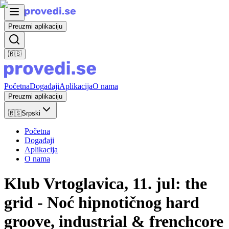
Preuzmi aplikaciju
🇷🇸
Početna
Događaji
Aplikacija
O nama
Preuzmi aplikaciju
🇷🇸
Srpski
Početna
Događaji
Aplikacija
O nama
Klub Vrtoglavica, 11. jul: the
grid - Noć hipnotičnog hard
groove, industrial & frenchcore