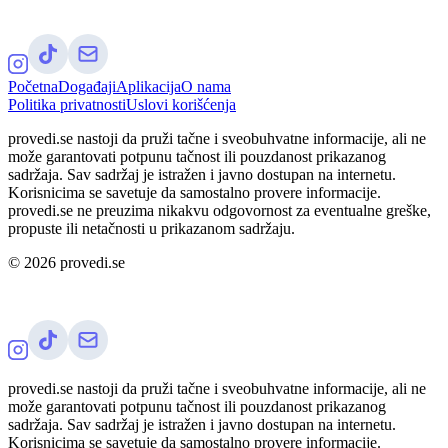
Početna
Događaji
Aplikacija
O nama
Politika privatnosti
Uslovi korišćenja
provedi.se nastoji da pruži tačne i sveobuhvatne informacije, ali ne
može garantovati potpunu tačnost ili pouzdanost prikazanog
sadržaja. Sav sadržaj je istražen i javno dostupan na internetu.
Korisnicima se savetuje da samostalno provere informacije.
provedi.se ne preuzima nikakvu odgovornost za eventualne greške,
propuste ili netačnosti u prikazanom sadržaju.
©
2026
provedi.se
provedi.se nastoji da pruži tačne i sveobuhvatne informacije, ali ne
može garantovati potpunu tačnost ili pouzdanost prikazanog
sadržaja. Sav sadržaj je istražen i javno dostupan na internetu.
Korisnicima se savetuje da samostalno provere informacije.