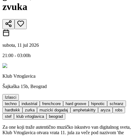
zvuka
subota, 11 jul 2026
21:00 - 03:00h
Klub Vrtoglavica
Šajkaška 15b, Beograd
Izlasci
techno
industrial
frenchcore
hard groove
hipnotic
schranz
hardtekk
zurka
muzicki dogadaj
amphetakitty
aryza
robs
stef
klub vrtoglavica
beograd
Za one koji traže autentično muzičko iskustvo van digitalnog sveta,
Klub Vrtoglavica otvara vrata 11. jula za veče pod nazivom 'the