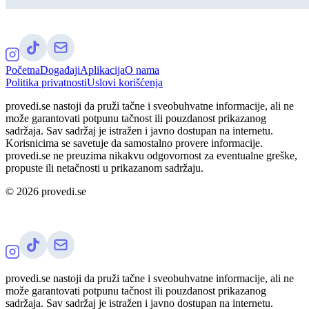
Početna
Događaji
Aplikacija
O nama
Politika privatnosti
Uslovi korišćenja
provedi.se nastoji da pruži tačne i sveobuhvatne informacije, ali ne
može garantovati potpunu tačnost ili pouzdanost prikazanog
sadržaja. Sav sadržaj je istražen i javno dostupan na internetu.
Korisnicima se savetuje da samostalno provere informacije.
provedi.se ne preuzima nikakvu odgovornost za eventualne greške,
propuste ili netačnosti u prikazanom sadržaju.
©
2026
provedi.se
provedi.se nastoji da pruži tačne i sveobuhvatne informacije, ali ne
može garantovati potpunu tačnost ili pouzdanost prikazanog
sadržaja. Sav sadržaj je istražen i javno dostupan na internetu.