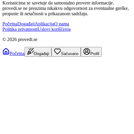
Korisnicima se savetuje da samostalno provere informacije.
provedi.se ne preuzima nikakvu odgovornost za eventualne greške,
propuste ili netačnosti u prikazanom sadržaju.
Početna
Događaji
Aplikacija
O nama
Politika privatnosti
Uslovi korišćenja
©
2026
provedi.se
Početna
Događaji
Sačuvano
Profil