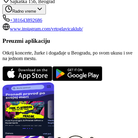
Šajkaška 15b, Beograd
Radno vreme
+381643892686
www.instagram.com/vrtoglavicaklub/
Preuzmi aplikaciju
Otkrij koncerte, žurke i događaje u Beogradu, po svom ukusu i sve
na jednom mestu.