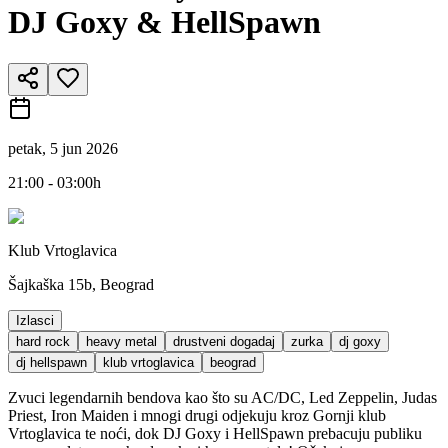
DJ Goxy & HellSpawn
petak, 5 jun 2026
21:00 - 03:00h
Klub Vrtoglavica
Šajkaška 15b, Beograd
Izlasci
hard rock
heavy metal
drustveni dogadaj
zurka
dj goxy
dj hellspawn
klub vrtoglavica
beograd
Zvuci legendarnih bendova kao što su AC/DC, Led Zeppelin, Judas
Priest, Iron Maiden i mnogi drugi odjekuju kroz Gornji klub
Vrtoglavica te noći, dok DJ Goxy i HellSpawn prebacuju publiku