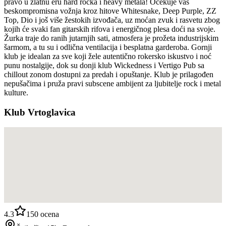
pravo u zlatnu eru hard rocka i heavy metala! Očekuje vas
beskompromisna vožnja kroz hitove Whitesnake, Deep Purple, ZZ
Top, Dio i još više žestokih izvođača, uz moćan zvuk i rasvetu zbog
kojih će svaki fan gitarskih rifova i energičnog plesa doći na svoje.
Žurka traje do ranih jutarnjih sati, atmosfera je prožeta industrijskim
šarmom, a tu su i odlična ventilacija i besplatna garderoba. Gornji
klub je idealan za sve koji žele autentično rokersko iskustvo i noć
punu nostalgije, dok su donji klub Wickedness i Vertigo Pub sa
chillout zonom dostupni za predah i opuštanje. Klub je prilagođen
nepušačima i pruža pravi subscene ambijent za ljubitelje rock i metal
kulture.
Klub Vrtoglavica
4.3
150
ocena