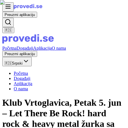
Preuzmi aplikaciju
🇷🇸
Početna
Događaji
Aplikacija
O nama
Preuzmi aplikaciju
🇷🇸
Srpski
Početna
Događaji
Aplikacija
O nama
Klub Vrtoglavica, Petak 5. jun
– Let There Be Rock! hard
rock & heavy metal žurka sa