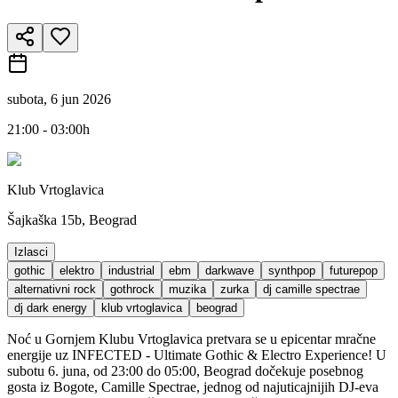
subota, 6 jun 2026
21:00 - 03:00h
Klub Vrtoglavica
Šajkaška 15b, Beograd
Izlasci
gothic
elektro
industrial
ebm
darkwave
synthpop
futurepop
alternativni rock
gothrock
muzika
zurka
dj camille spectrae
dj dark energy
klub vrtoglavica
beograd
Noć u Gornjem Klubu Vrtoglavica pretvara se u epicentar mračne
energije uz INFECTED - Ultimate Gothic & Electro Experience! U
subotu 6. juna, od 23:00 do 05:00, Beograd dočekuje posebnog
gosta iz Bogote, Camille Spectrae, jednog od najuticajnijih DJ-eva