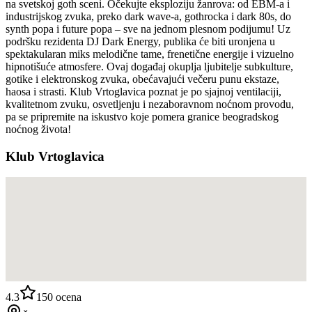
na svetskoj goth sceni. Očekujte eksploziju žanrova: od EBM-a i
industrijskog zvuka, preko dark wave-a, gothrocka i dark 80s, do
synth popa i future popa – sve na jednom plesnom podijumu! Uz
podršku rezidenta DJ Dark Energy, publika će biti uronjena u
spektakularan miks melodične tame, frenetične energije i vizuelno
hipnotišuće atmosfere. Ovaj događaj okuplja ljubitelje subkulture,
gotike i elektronskog zvuka, obećavajući večeru punu ekstaze,
haosa i strasti. Klub Vrtoglavica poznat je po sjajnoj ventilaciji,
kvalitetnom zvuku, osvetljenju i nezaboravnom noćnom provodu,
pa se pripremite na iskustvo koje pomera granice beogradskog
noćnog života!
Klub Vrtoglavica
4.3
150
ocena