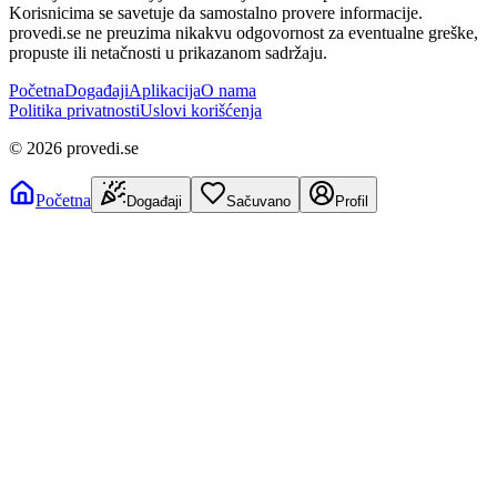
Korisnicima se savetuje da samostalno provere informacije.
provedi.se ne preuzima nikakvu odgovornost za eventualne greške,
propuste ili netačnosti u prikazanom sadržaju.
Početna
Događaji
Aplikacija
O nama
Politika privatnosti
Uslovi korišćenja
©
2026
provedi.se
Početna
Događaji
Sačuvano
Profil