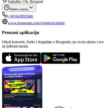
Šajkaška 15b, Beograd
Radno vreme
+381643892686
www.instagram.com/vrtoglavicaklub/
Preuzmi aplikaciju
Otkrij koncerte, žurke i događaje u Beogradu, po svom ukusu i sve
na jednom mestu.