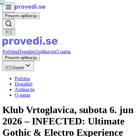
Preuzmi aplikaciju
🇷🇸
Početna
Događaji
Aplikacija
O nama
Preuzmi aplikaciju
🇷🇸
Srpski
Početna
Događaji
Aplikacija
O nama
Klub Vrtoglavica, subota 6. jun
2026 – INFECTED: Ultimate
Gothic & Electro Experience