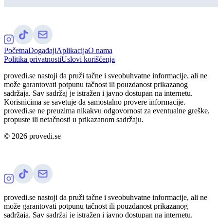
Početna
Događaji
Aplikacija
O nama
Politika privatnosti
Uslovi korišćenja
provedi.se nastoji da pruži tačne i sveobuhvatne informacije, ali ne
može garantovati potpunu tačnost ili pouzdanost prikazanog
sadržaja. Sav sadržaj je istražen i javno dostupan na internetu.
Korisnicima se savetuje da samostalno provere informacije.
provedi.se ne preuzima nikakvu odgovornost za eventualne greške,
propuste ili netačnosti u prikazanom sadržaju.
©
2026
provedi.se
provedi.se nastoji da pruži tačne i sveobuhvatne informacije, ali ne
može garantovati potpunu tačnost ili pouzdanost prikazanog
sadržaja. Sav sadržaj je istražen i javno dostupan na internetu.