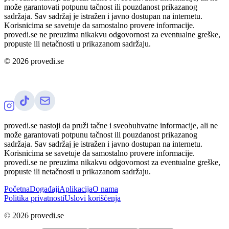
može garantovati potpunu tačnost ili pouzdanost prikazanog
sadržaja. Sav sadržaj je istražen i javno dostupan na internetu.
Korisnicima se savetuje da samostalno provere informacije.
provedi.se ne preuzima nikakvu odgovornost za eventualne greške,
propuste ili netačnosti u prikazanom sadržaju.
©
2026
provedi.se
provedi.se nastoji da pruži tačne i sveobuhvatne informacije, ali ne
može garantovati potpunu tačnost ili pouzdanost prikazanog
sadržaja. Sav sadržaj je istražen i javno dostupan na internetu.
Korisnicima se savetuje da samostalno provere informacije.
provedi.se ne preuzima nikakvu odgovornost za eventualne greške,
propuste ili netačnosti u prikazanom sadržaju.
Početna
Događaji
Aplikacija
O nama
Politika privatnosti
Uslovi korišćenja
©
2026
provedi.se