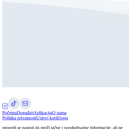
Početna
Događaji
Aplikacija
O nama
Politika privatnosti
Uslovi korišćenja
provedi.se nastoji da pruži tačne i sveobuhvatne informacije, ali ne