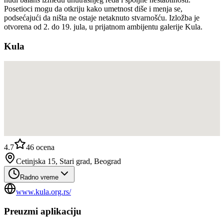
Posetioci mogu da otkriju kako umetnost diše i menja se,
podsećajući da ništa ne ostaje netaknuto stvarnošću. Izložba je
otvorena od 2. do 19. jula, u prijatnom ambijentu galerije Kula.
Kula
4.7
46
ocena
Cetinjska 15, Stari grad, Beograd
Radno vreme
www.kula.org.rs/
Preuzmi aplikaciju