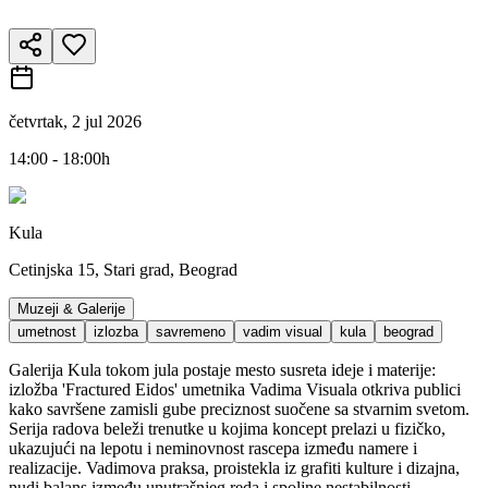
četvrtak, 2 jul 2026
14:00 - 18:00h
Kula
Cetinjska 15, Stari grad, Beograd
Muzeji & Galerije
umetnost
izlozba
savremeno
vadim visual
kula
beograd
Galerija Kula tokom jula postaje mesto susreta ideje i materije:
izložba 'Fractured Eidos' umetnika Vadima Visuala otkriva publici
kako savršene zamisli gube preciznost suočene sa stvarnim svetom.
Serija radova beleži trenutke u kojima koncept prelazi u fizičko,
ukazujući na lepotu i neminovnost rascepa između namere i
realizacije. Vadimova praksa, proistekla iz grafiti kulture i dizajna,
nudi balans između unutrašnjeg reda i spoljne nestabilnosti.