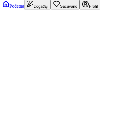
Početna
Događaji
Sačuvano
Profil