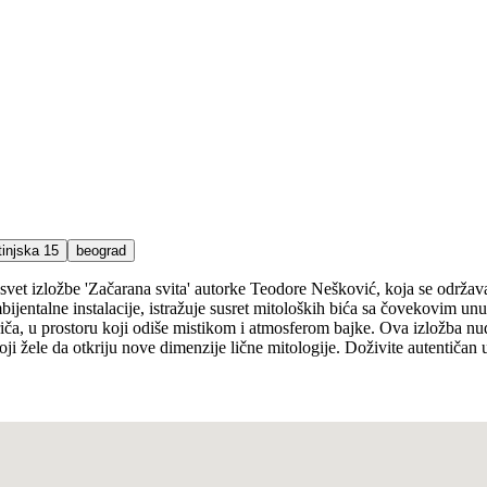
tinjska 15
beograd
svet izložbe 'Začarana svita' autorke Teodore Nešković, koja se održav
bijentalne instalacije, istražuje susret mitoloških bića sa čovekovim un
 priča, u prostoru koji odiše mistikom i atmosferom bajke. Ova izložba n
i žele da otkriju nove dimenzije lične mitologije. Doživite autentičan um