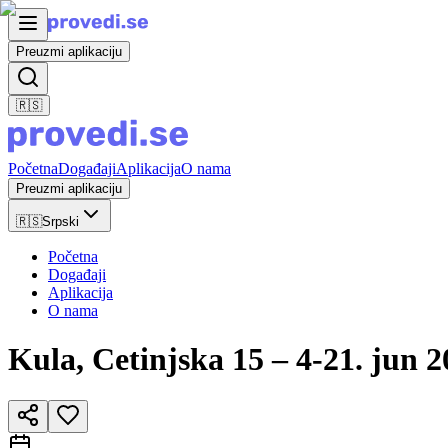
Preuzmi aplikaciju
🇷🇸
Početna
Događaji
Aplikacija
O nama
Preuzmi aplikaciju
🇷🇸
Srpski
Početna
Događaji
Aplikacija
O nama
Kula, Cetinjska 15 – 4-21. jun 