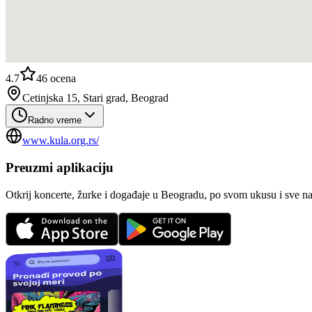
4.7
46
ocena
Cetinjska 15, Stari grad, Beograd
Radno vreme
www.kula.org.rs/
Preuzmi aplikaciju
Otkrij koncerte, žurke i događaje u Beogradu, po svom ukusu i sve n