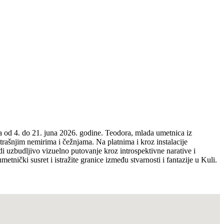
a od 4. do 21. juna 2026. godine. Teodora, mlada umetnica iz
utrašnjim nemirima i čežnjama. Na platnima i kroz instalacije
udi uzbudljivo vizuelno putovanje kroz introspektivne narative i
etnički susret i istražite granice između stvarnosti i fantazije u Kuli.