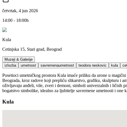
četvrtak, 4 jun 2026
14:00 - 18:00h
Kula
Cetinjska 15, Stari grad, Beograd
Muzeji & Galerije
izlozba
umetnost
savremenaumetnost
teodora neskovic
kula
ce
Posetioci umetničkog prostora Kula imaće priliku da urone u magični 
Beograda, kroz radove koji prepliću slikarstvo, grafiku, skulpturu i am
oživljavaju anđeli, vile, zveri i demoni, simboli univerzalnih i ličnih
bogatstvo simbolike, idealno za ljubitelje savremene umetnosti i one koj
Kula