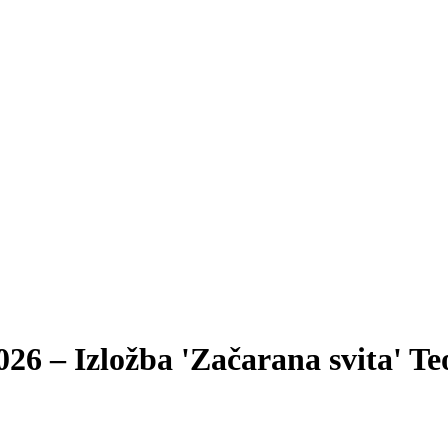
2026 – Izložba 'Začarana svita' T