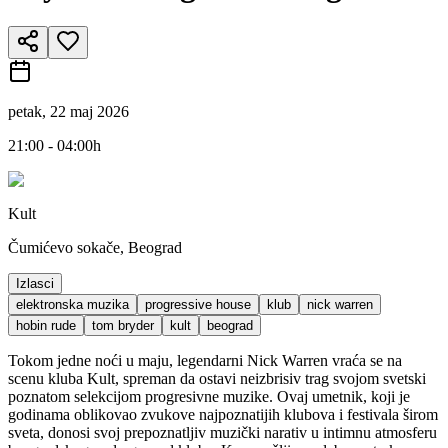
petak, 22 maj 2026
21:00 - 04:00h
Kult
Čumićevo sokače, Beograd
Izlasci
elektronska muzika
progressive house
klub
nick warren
hobin rude
tom bryder
kult
beograd
Tokom jedne noći u maju, legendarni Nick Warren vraća se na
scenu kluba Kult, spreman da ostavi neizbrisiv trag svojom svetski
poznatom selekcijom progresivne muzike. Ovaj umetnik, koji je
godinama oblikovao zvukove najpoznatijih klubova i festivala širom
sveta, donosi svoj prepoznatljiv muzički narativ u intimnu atmosferu