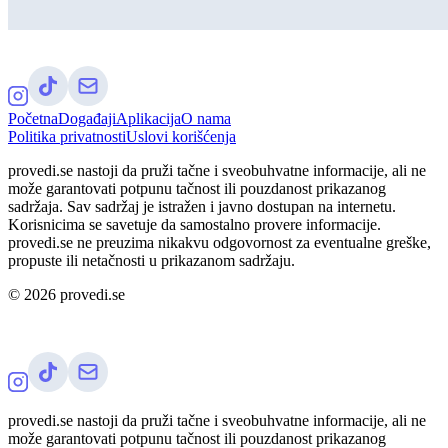
Početna
Događaji
Aplikacija
O nama
Politika privatnosti
Uslovi korišćenja
provedi.se nastoji da pruži tačne i sveobuhvatne informacije, ali ne
može garantovati potpunu tačnost ili pouzdanost prikazanog
sadržaja. Sav sadržaj je istražen i javno dostupan na internetu.
Korisnicima se savetuje da samostalno provere informacije.
provedi.se ne preuzima nikakvu odgovornost za eventualne greške,
propuste ili netačnosti u prikazanom sadržaju.
©
2026
provedi.se
provedi.se nastoji da pruži tačne i sveobuhvatne informacije, ali ne
može garantovati potpunu tačnost ili pouzdanost prikazanog