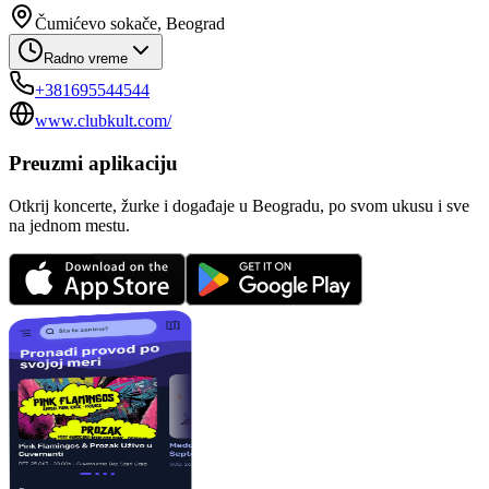
Čumićevo sokače, Beograd
Radno vreme
+381695544544
www.clubkult.com/
Preuzmi aplikaciju
Otkrij koncerte, žurke i događaje u Beogradu, po svom ukusu i sve
na jednom mestu.