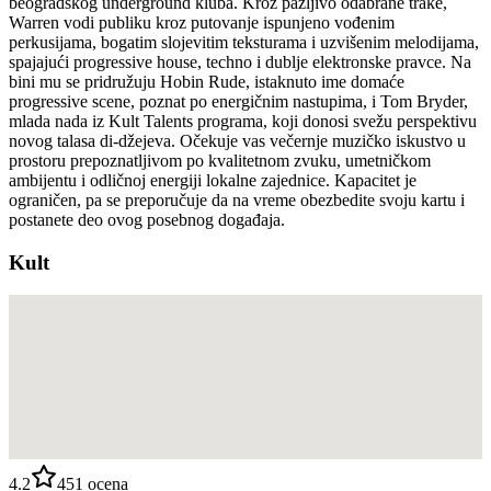
beogradskog underground kluba. Kroz pažljivo odabrane trake,
Warren vodi publiku kroz putovanje ispunjeno vođenim
perkusijama, bogatim slojevitim teksturama i uzvišenim melodijama,
spajajući progressive house, techno i dublje elektronske pravce. Na
bini mu se pridružuju Hobin Rude, istaknuto ime domaće
progressive scene, poznat po energičnim nastupima, i Tom Bryder,
mlada nada iz Kult Talents programa, koji donosi svežu perspektivu
novog talasa di-džejeva. Očekuje vas večernje muzičko iskustvo u
prostoru prepoznatljivom po kvalitetnom zvuku, umetničkom
ambijentu i odličnoj energiji lokalne zajednice. Kapacitet je
ograničen, pa se preporučuje da na vreme obezbedite svoju kartu i
postanete deo ovog posebnog događaja.
Kult
4.2
451
ocena