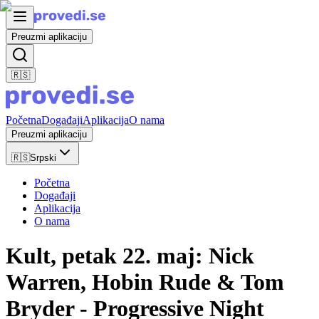
Preuzmi aplikaciju
🇷🇸
Početna
Događaji
Aplikacija
O nama
Preuzmi aplikaciju
🇷🇸
Srpski
Početna
Događaji
Aplikacija
O nama
Kult, petak 22. maj: Nick
Warren, Hobin Rude & Tom
Bryder - Progressive Night