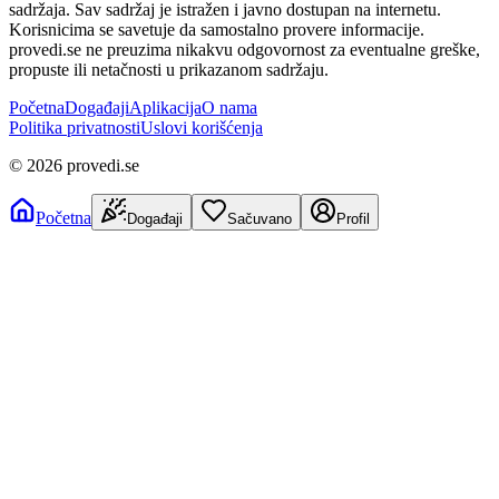
sadržaja. Sav sadržaj je istražen i javno dostupan na internetu.
Korisnicima se savetuje da samostalno provere informacije.
provedi.se ne preuzima nikakvu odgovornost za eventualne greške,
propuste ili netačnosti u prikazanom sadržaju.
Početna
Događaji
Aplikacija
O nama
Politika privatnosti
Uslovi korišćenja
©
2026
provedi.se
Početna
Događaji
Sačuvano
Profil