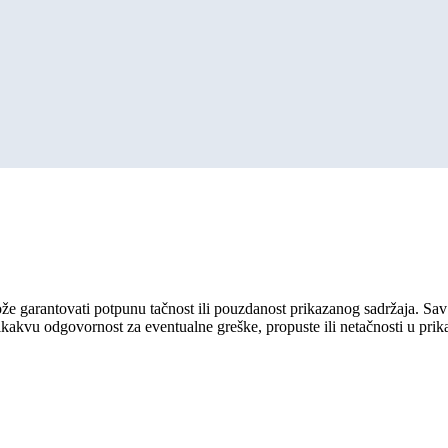
ože garantovati potpunu tačnost ili pouzdanost prikazanog sadržaja. Sav 
ikakvu odgovornost za eventualne greške, propuste ili netačnosti u pri