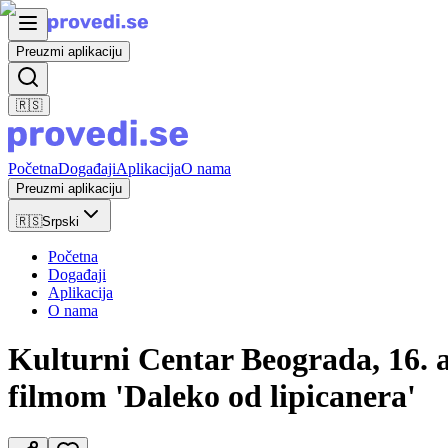
Preuzmi aplikaciju
🇷🇸
Početna
Događaji
Aplikacija
O nama
Preuzmi aplikaciju
🇷🇸
Srpski
Početna
Događaji
Aplikacija
O nama
Kulturni Centar Beograda, 16. a
filmom 'Daleko od lipicanera'