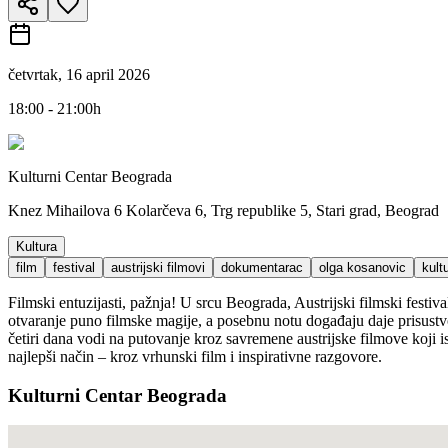
četvrtak, 16 april 2026
18:00 - 21:00h
Kulturni Centar Beograda
Knez Mihailova 6 Kolarčeva 6, Trg republike 5, Stari grad, Beograd
Kultura
film
festival
austrijski filmovi
dokumentarac
olga kosanovic
kult
Filmski entuzijasti, pažnja! U srcu Beograda, Austrijski filmski fest
otvaranje puno filmske magije, a posebnu notu događaju daje prisustvo
četiri dana vodi na putovanje kroz savremene austrijske filmove koji i
najlepši način – kroz vrhunski film i inspirativne razgovore.
Kulturni Centar Beograda