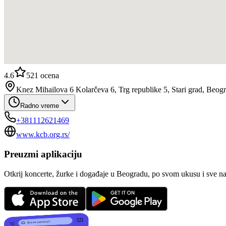
4.6
521
ocena
Knez Mihailova 6 Kolarčeva 6, Trg republike 5, Stari grad, Beog
Radno vreme
+381112621469
www.kcb.org.rs/
Preuzmi aplikaciju
Otkrij koncerte, žurke i događaje u Beogradu, po svom ukusu i sve n