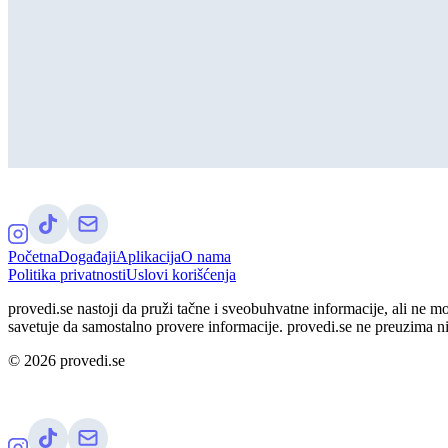
Početna
Događaji
Aplikacija
O nama
Politika privatnosti
Uslovi korišćenja
provedi.se nastoji da pruži tačne i sveobuhvatne informacije, ali ne m
savetuje da samostalno provere informacije. provedi.se ne preuzima n
©
2026
provedi.se