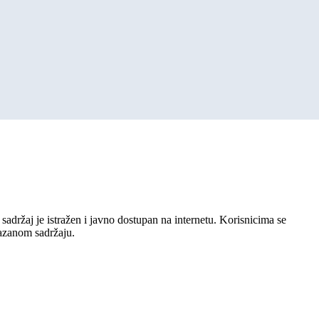
sadržaj je istražen i javno dostupan na internetu. Korisnicima se
kazanom sadržaju.