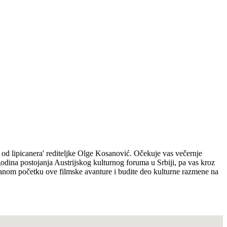
 od lipicanera' rediteljke Olge Kosanović. Očekuje vas večernje
odina postojanja Austrijskog kulturnog foruma u Srbiji, pa vas kroz
svečanom početku ove filmske avanture i budite deo kulturne razmene na