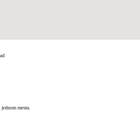
rad
a jednom mestu.