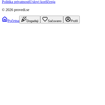
Politika privatnosti
Uslovi korišćenja
©
2026
provedi.se
Početna
Događaji
Sačuvano
Profil