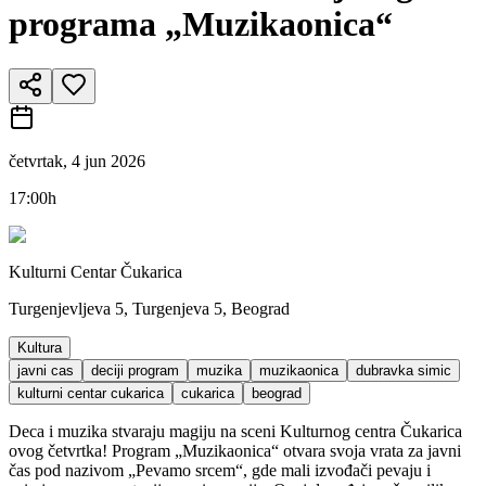
programa „Muzikaonica“
četvrtak, 4 jun 2026
17:00h
Kulturni Centar Čukarica
Turgenjevljeva 5, Turgenjeva 5, Beograd
Kultura
javni cas
deciji program
muzika
muzikaonica
dubravka simic
kulturni centar cukarica
cukarica
beograd
Deca i muzika stvaraju magiju na sceni Kulturnog centra Čukarica
ovog četvrtka! Program „Muzikaonica“ otvara svoja vrata za javni
čas pod nazivom „Pevamo srcem“, gde mali izvođači pevaju i