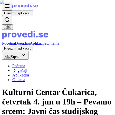
Preuzmi aplikaciju
🇷🇸
Početna
Događaji
Aplikacija
O nama
Preuzmi aplikaciju
🇷🇸
Srpski
Početna
Događaji
Aplikacija
O nama
Kulturni Centar Čukarica,
četvrtak 4. jun u 19h – Pevamo
srcem: Javni čas studijskog