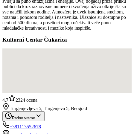
sviraju sa puno entuzijazma i energije. Ovaj događaj pruža priliku
publici da kroz raznovrsne numere i izvođenja uživo otkrije šta su
sve naučili tokom godine. Atmosfera je uvek ispunjena smehom,
notama i ponosom roditelja i nastavnika. Ulaznice su dostupne po
ceni od 500 dinara, a posetioci mogu očekivati veče puno
mladalačke kreativnosti i muzike koja inspiriše.
Kulturni Centar Čukarica
4.7
2324
ocena
Turgenjevljeva 5, Turgenjeva 5, Beograd
Radno vreme
+381113552678